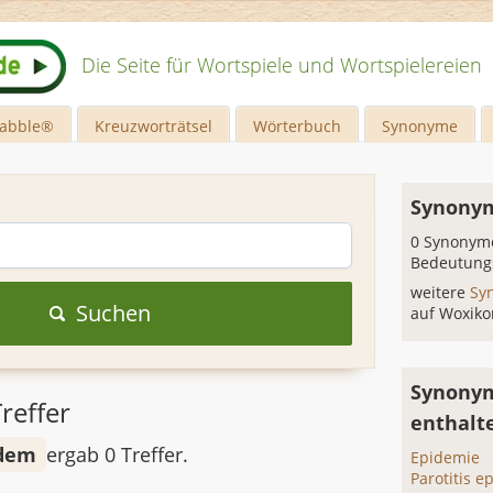
Die Seite für Wortspiele und Wortspielereien
rabble®
Kreuzworträtsel
Wörterbuch
Synonyme
Synonym
0 Synonyme
Bedeutung
weitere
Sy
Suchen
auf Woxiko
Synonym
reffer
enthalt
dem
ergab 0 Treffer.
Epidemie
Parotitis 