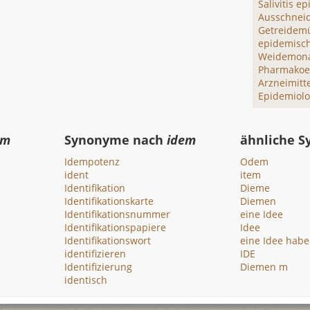
Salivitis e
Ausschnei
Getreidemü
epidemisc
Weidemon
Pharmakoe
Arzneimitt
Epidemiolo
em
Synonyme nach
idem
ähnliche 
Idempotenz
Odem
ident
item
Identifikation
Dieme
Identifikationskarte
Diemen
Identifikationsnummer
eine Idee
Identifikationspapiere
Idee
Identifikationswort
eine Idee hab
identifizieren
IDE
Identifizierung
Diemen m
identisch