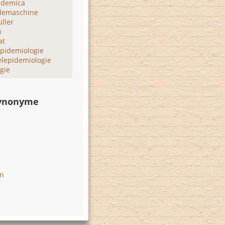
pidemica
demaschine
ller
h
at
pidemiologie
elepidemiologie
gie
Synonyme
en