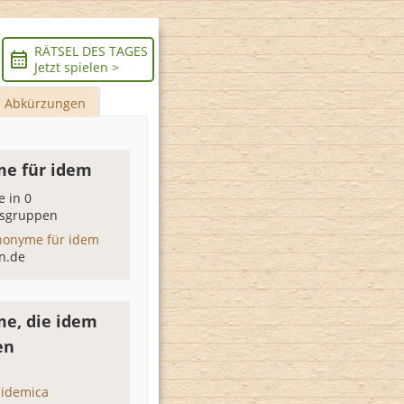
RÄTSEL DES TAGES
Jetzt spielen >
Abkürzungen
e für idem
 in 0
sgruppen
nonyme für idem
n.de
e, die idem
en
epidemica