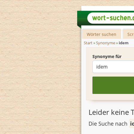
Wörter suchen
Sc
Start
»
Synonyme
»
idem
Synonyme für
Leider keine T
Die Suche nach
i