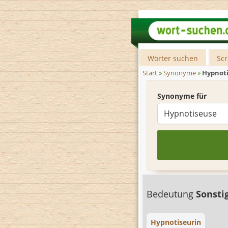
Wörter suchen
Sc
Start
»
Synonyme
»
Hypnot
Synonyme für
Bedeutung
Sonsti
Hypnotiseurin