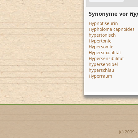
Synonyme vor
Hy
Hypnotiseurin
Hypholoma capnoides
hypertonisch
Hypertonie
Hypersomie
Hypersexualität
Hypersensibilität
hypersensibel
hyperschlau
Hyperraum
(c) 2009 