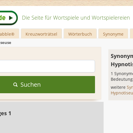
Die Seite für Wortspiele und Wortspielereien
rabble®
Kreuzworträtsel
Wörterbuch
Synonyme
iseuse
Synonym
Hypnoti
1 Synonyme
Bedeutung
Suchen
weitere
Sy
Hypnotise
ges 1