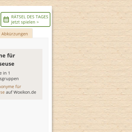
RÄTSEL DES TAGES
Jetzt spielen >
Abkürzungen
e für
seuse
 in 1
sgruppen
nonyme für
use
auf Woxikon.de