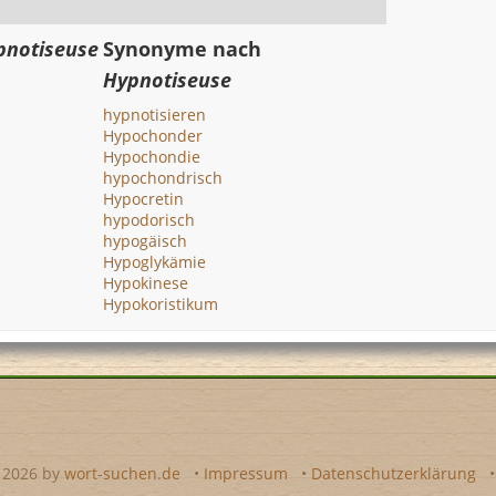
pnotiseuse
Synonyme nach
Hypnotiseuse
hypnotisieren
Hypochonder
Hypochondie
hypochondrisch
Hypocretin
hypodorisch
hypogäisch
Hypoglykämie
Hypokinese
Hypokoristikum
- 2026 by
wort-suchen.de
•
Impressum
•
Datenschutzerklärung