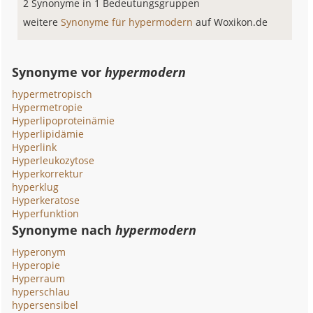
2 Synonyme in 1 Bedeutungsgruppen
weitere
Synonyme für hypermodern
auf Woxikon.de
Synonyme vor
hypermodern
hypermetropisch
Hypermetropie
Hyperlipoproteinämie
Hyperlipidämie
Hyperlink
Hyperleukozytose
Hyperkorrektur
hyperklug
Hyperkeratose
Hyperfunktion
Synonyme nach
hypermodern
Hyperonym
Hyperopie
Hyperraum
hyperschlau
hypersensibel