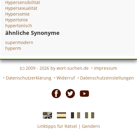
Hypersensibilität
Hypersexualität
Hypersomie
Hypertonie
hypertonisch
ähnliche Synonyme
supermodern
hyperm
(c) 2009 - 2026 by
wort-suchen.de
•
Impressum
•
Datenschutzerklärung
•
Widerruf
•
Datenschutzeinstellungen
Facebook
Twitter
Youtube
Linktipps für Rätsel
|
Gendern
Englische
Spanische
französiche
italienische