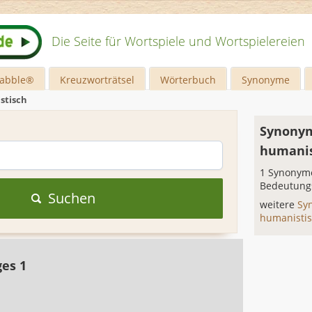
Die Seite für Wortspiele und Wortspielereien
rabble®
Kreuzworträtsel
Wörterbuch
Synonyme
stisch
Synonym
humanis
1 Synonyme
Bedeutung
Suchen
weitere
Sy
humanisti
ges 1