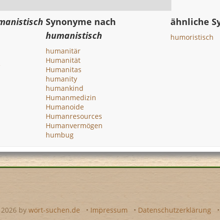
manistisch
Synonyme nach
ähnliche 
humanistisch
humoristisch
humanitär
Humanität
e
Humanitas
humanity
humankind
Humanmedizin
Humanoide
Humanresources
Humanvermögen
humbug
- 2026 by
wort-suchen.de
•
Impressum
•
Datenschutzerklärung