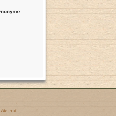
Synonyme
•
Widerruf