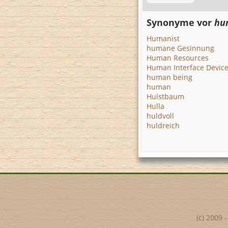
Synonyme vor
hu
Humanist
humane Gesinnung
Human Resources
Human Interface Devic
human being
human
Hulstbaum
Hulla
huldvoll
huldreich
(c) 2009 