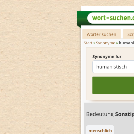
Wörter suchen
Sc
Start
»
Synonyme
»
humani
Synonyme für
Bedeutung
Sonsti
menschlich