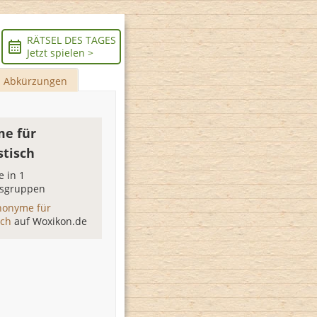
RÄTSEL DES TAGES
Jetzt spielen >
Abkürzungen
e für
tisch
 in 1
sgruppen
nonyme für
sch
auf Woxikon.de