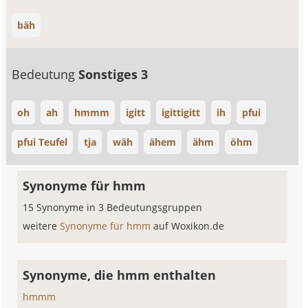
bäh
Bedeutung
Sonstiges 3
oh
ah
hmmm
igitt
igittigitt
ih
pfui
pfui Teufel
tja
wäh
ähem
ähm
öhm
Synonyme für hmm
15 Synonyme in 3 Bedeutungsgruppen
weitere
Synonyme für hmm
auf Woxikon.de
Synonyme, die hmm enthalten
hmmm