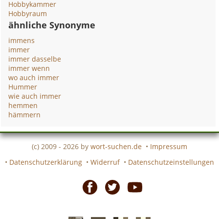
Hobbykammer
Hobbyraum
ähnliche Synonyme
immens
immer
immer dasselbe
immer wenn
wo auch immer
Hummer
wie auch immer
hemmen
hämmern
(c) 2009 - 2026 by
wort-suchen.de
•
Impressum
•
Datenschutzerklärung
•
Widerruf
•
Datenschutzeinstellungen
Facebook
Twitter
Youtube