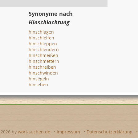
Synonyme nach
Hinschlachtung
hinschlagen
hinschleifen
hinschleppen
hinschleudern
hinschmeißen
hinschmettern
hinschreiben
hinschwinden
hinsegeln
hinsehen
- 2026 by
wort-suchen.de
•
Impressum
•
Datenschutzerklärung