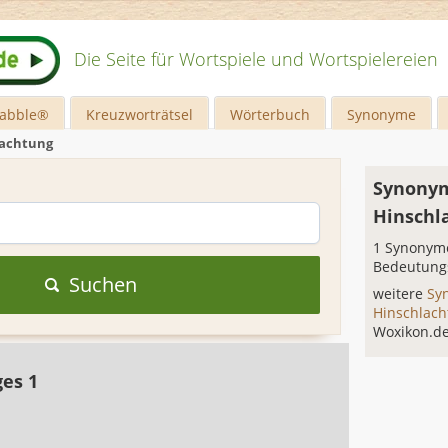
Die Seite für Wortspiele und Wortspielereien
rabble®
Kreuzworträtsel
Wörterbuch
Synonyme
lachtung
Synonym
Hinschl
1 Synonyme
Bedeutung
Suchen
weitere
Sy
Hinschlac
Woxikon.d
ges 1