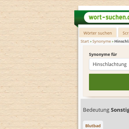
Wörter suchen
Sc
Start
»
Synonyme
»
Hinsch
Synonyme für
Bedeutung
Sonsti
Blutbad