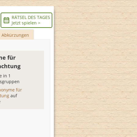
RÄTSEL DES TAGES
Jetzt spielen >
Abkürzungen
e für
achtung
 in 1
sgruppen
nonyme für
htung
auf
e