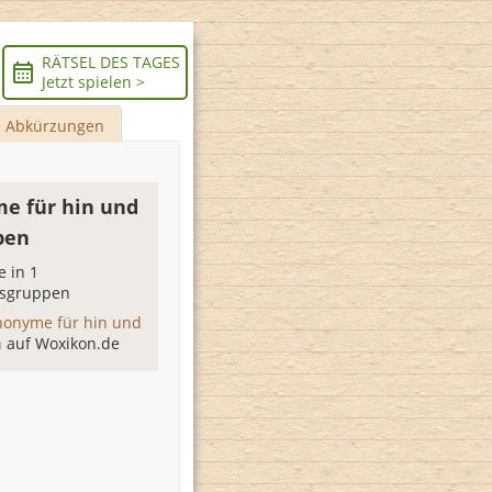
RÄTSEL DES TAGES
Jetzt spielen >
Abkürzungen
e für hin und
pen
 in 1
sgruppen
nonyme für hin und
n
auf Woxikon.de