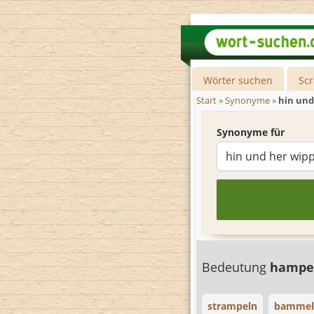
Wörter suchen
Sc
Start
»
Synonyme
»
hin und
Synonyme für
Bedeutung
hampe
strampeln
bammel