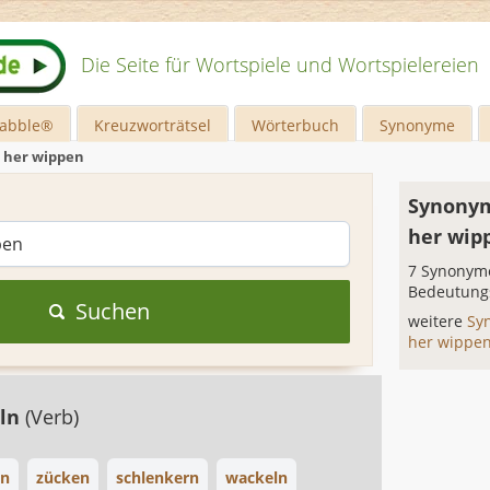
Die Seite für Wortspiele und Wortspielereien
rabble®
Kreuzworträtsel
Wörterbuch
Synonyme
 her wippen
Synonym
her wip
7 Synonyme
Bedeutung
Suchen
weitere
Sy
her wippe
ln
(Verb)
n
zücken
schlenkern
wackeln