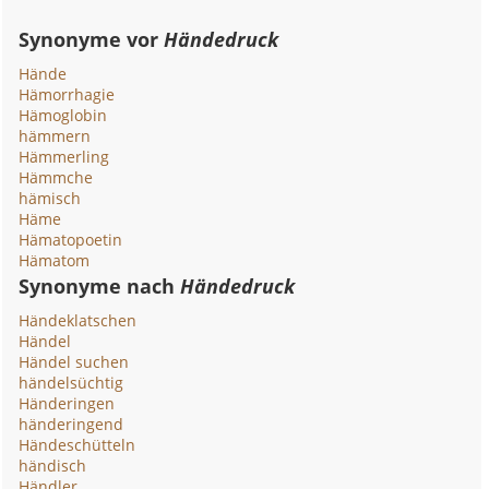
Synonyme vor
Händedruck
Hände
Hämorrhagie
Hämoglobin
hämmern
Hämmerling
Hämmche
hämisch
Häme
Hämatopoetin
Hämatom
Synonyme nach
Händedruck
Händeklatschen
Händel
Händel suchen
händelsüchtig
Händeringen
händeringend
Händeschütteln
händisch
Händler