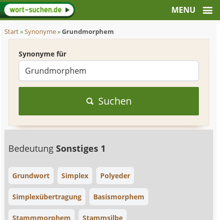
Start
»
Synonyme
»
Grundmorphem
Synonyme für
Suchen
Bedeutung
Sonstiges 1
Grundwort
Simplex
Polyeder
Simplexübertragung
Basismorphem
Stammmorphem
Stammsilbe