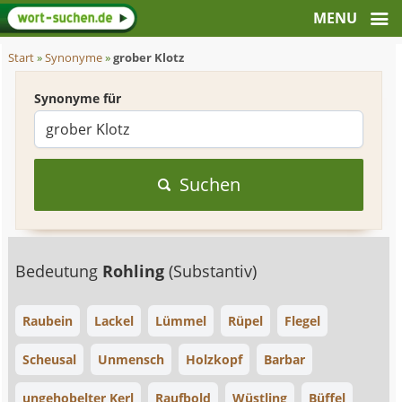
Start
»
Synonyme
»
grober Klotz
Synonyme für
Suchen
Bedeutung
Rohling
(Substantiv)
Raubein
Lackel
Lümmel
Rüpel
Flegel
Scheusal
Unmensch
Holzkopf
Barbar
ungehobelter Kerl
Raufbold
Wüstling
Büffel