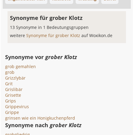
Synonyme für grober Klotz
13 Synonyme in 1 Bedeutungsgruppen
weitere
Synonyme für grober Klotz
auf Woxikon.de
Synonyme vor
grober Klotz
grob gemahlen
grob
Grizzlybär
Grit
Grislibär
Grisette
Grips
Grippevirus
Grippe
grinsen wie ein Honigkuchenpferd
Synonyme nach
grober Klotz
grobgliedrig