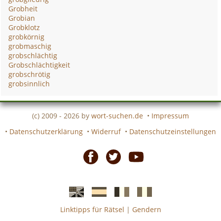
Grobheit
Grobian
Grobklotz
grobkörnig
grobmaschig
grobschlächtig
Grobschlächtigkeit
grobschrötig
grobsinnlich
(c) 2009 - 2026 by
wort-suchen.de
•
Impressum
•
Datenschutzerklärung
•
Widerruf
•
Datenschutzeinstellungen
Facebook
Twitter
Youtube
Linktipps für Rätsel
|
Gendern
Englische
Spanische
französiche
italienische