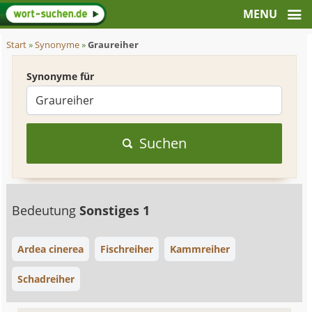
Start
»
Synonyme
»
Graureiher
Synonyme für
Suchen
Bedeutung
Sonstiges 1
Ardea cinerea
Fischreiher
Kammreiher
Schadreiher