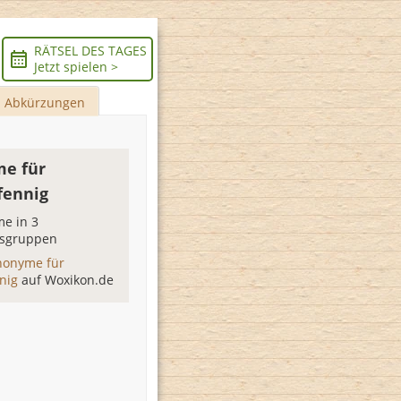
RÄTSEL DES TAGES
Jetzt spielen >
Abkürzungen
e für
fennig
e in 3
sgruppen
nonyme für
nnig
auf Woxikon.de