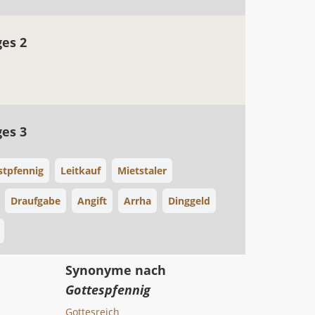
ges 2
ges 3
stpfennig
Leitkauf
Mietstaler
Draufgabe
Angift
Arrha
Dinggeld
Synonyme nach
Gottespfennig
Gottesreich