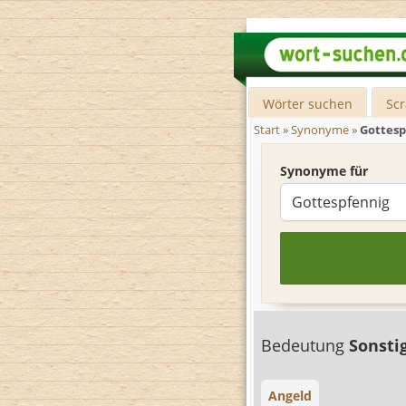
Wörter suchen
Sc
Start
»
Synonyme
»
Gottesp
Synonyme für
Bedeutung
Sonsti
Angeld