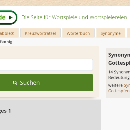
Die Seite für Wortspiele und Wortspielereien
rabble®
Kreuzworträtsel
Wörterbuch
Synonyme
fennig
Synonym
Gottesp
14 Synonym
Bedeutung
Suchen
weitere
Sy
Gottespfe
ges 1