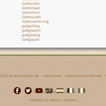
Gottessohn
Gottesstaat
Gottestisch
Gottesurteil
Gottesverehrung
gottgefällig
gottgeweiht
gottgläubig
Gottglaube
- 2026 by
wort-suchen.de
•
Impressum
•
Datenschutzerklärung
•
Datenschutzeinstellungen
Linktipps für Rätsel
|
Gendern
Facebook
Twitter
Youtube
Englische
Spanische
französiche
italienische