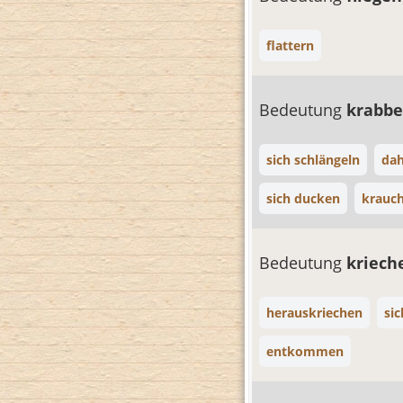
flattern
Bedeutung
krabb
sich schlängeln
dah
sich ducken
krauc
Bedeutung
kriec
herauskriechen
si
entkommen