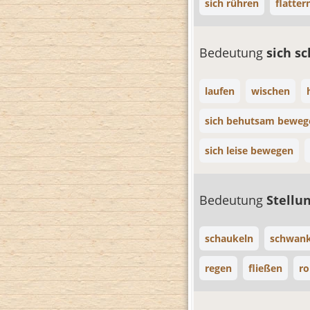
sich rühren
flatter
Bedeutung
sich s
laufen
wischen
sich behutsam beweg
sich leise bewegen
Bedeutung
Stellu
schaukeln
schwan
regen
fließen
ro