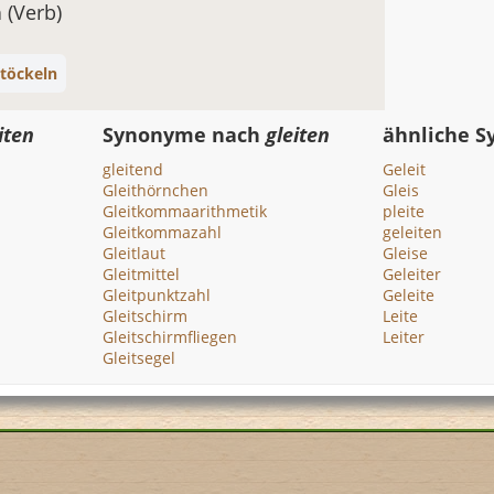
n
(Verb)
stöckeln
iten
Synonyme nach
gleiten
ähnliche 
gleitend
Geleit
Gleithörnchen
Gleis
Gleitkommaarithmetik
pleite
Gleitkommazahl
geleiten
Gleitlaut
Gleise
Gleitmittel
Geleiter
Gleitpunktzahl
Geleite
Gleitschirm
Leite
Gleitschirmfliegen
Leiter
Gleitsegel