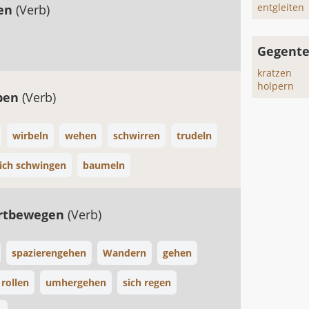
entgleiten
hen
(Verb)
Gegentei
kratzen
holpern
ben
(Verb)
wirbeln
wehen
schwirren
trudeln
ich schwingen
baumeln
ortbewegen
(Verb)
spazierengehen
Wandern
gehen
rollen
umhergehen
sich regen