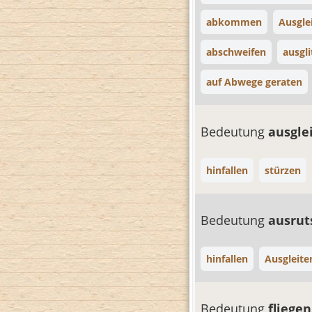
abkommen
Ausgle
abschweifen
ausgl
auf Abwege geraten
Bedeutung
ausgle
hinfallen
stürzen
Bedeutung
ausru
hinfallen
Ausgleite
Bedeutung
fliege