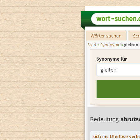
Wörter suchen
Sc
Start
»
Synonyme
»
gleiten
Synonyme für
Bedeutung
abrut
sich ins Uferlose verli