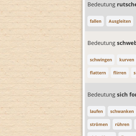
Bedeutung
rutsc
fallen
Ausgleiten
Bedeutung
schwe
schwingen
kurven
flattern
flirren
s
Bedeutung
sich f
laufen
schwanken
strömen
rühren