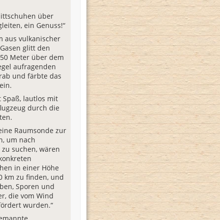
littschuhen über
gleiten, ein Genuss!“
m aus vulkanischer
Gasen glitt den
650 Meter über dem
egel aufragenden
rab und färbte das
ein.
 Spaß, lautlos mit
lugzeug durch die
iten.
eine Raumsonde zur
en, um nach
 zu suchen, wären
 konkreten
hen in einer Höhe
0 km zu finden, und
ben, Sporen und
er, die vom Wind
fördert wurden.“
emannte