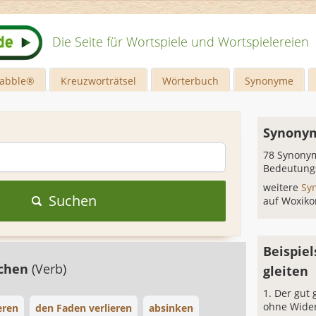
Die Seite für Wortspiele und Wortspielereien
rabble®
Kreuzworträtsel
Wörterbuch
Synonyme
Synonym
78 Synonym
Bedeutung
weitere
Sy
Suchen
auf Woxiko
Beispiel
schen
(Verb)
gleiten
Der gut g
ohne Wider
eren
den Faden verlieren
absinken