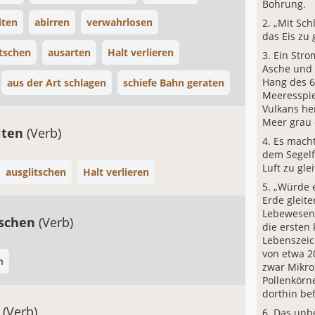
Bohrung.
iten
abirren
verwahrlosen
„Mit Sch
das Eis zu 
itschen
ausarten
Halt verlieren
Ein Stro
Asche und 
Hang des 
aus der Art schlagen
schiefe Bahn geraten
Meeresspi
Vulkans he
Meer grau 
iten
(Verb)
Es macht
dem Segelf
Luft zu gle
ausglitschen
Halt verlieren
„Würde 
Erde gleit
Lebewesen
tschen
(Verb)
die ersten
Lebenszeic
von etwa 2
n
zwar Mikro
Pollenkörn
dorthin be
n
(Verb)
Das unb