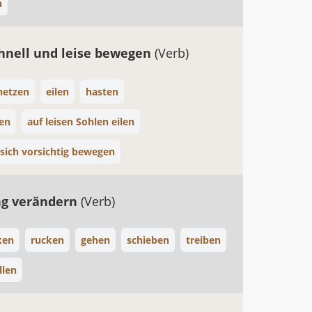
n
chnell und leise bewegen
(Verb)
hetzen
eilen
hasten
en
auf leisen Sohlen eilen
sich vorsichtig bewegen
ng verändern
(Verb)
ken
rucken
gehen
schieben
treiben
llen