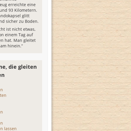
ug erreichte eine
und 93 Kilometern.
dokapsel glitt
nd sicher zu Boden.
ht ist nicht etwas,
on einem Tag auf
n hat. Man gleitet
sam hinein.“
e, die gleiten
en
en
ten
en
en
en lassen