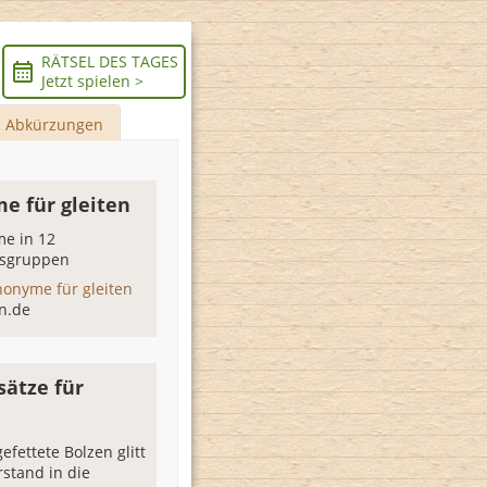
RÄTSEL DES TAGES
Jetzt spielen >
Abkürzungen
e für gleiten
e in 12
sgruppen
nonyme für gleiten
n.de
sätze für
efettete Bolzen glitt
stand in die