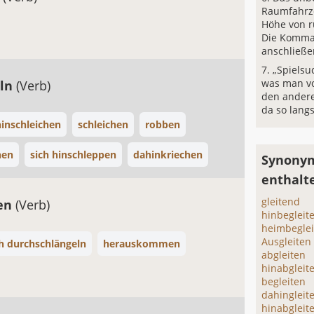
Raumfahrze
Höhe von r
Die Komman
anschließe
„Spielsuc
was man v
eln
(Verb)
den andere
da so lang
inschleichen
schleichen
robben
hen
sich hinschleppen
dahinkriechen
Synonym
enthalt
gleitend
hen
(Verb)
hinbegleit
heimbeglei
Ausgleiten
ch durchschlängeln
herauskommen
abgleiten
hinabgleit
begleiten
dahingleit
hinabgleit