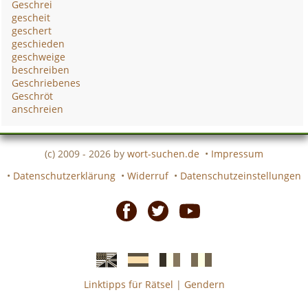
Geschrei
gescheit
geschert
geschieden
geschweige
beschreiben
Geschriebenes
Geschröt
anschreien
(c) 2009 - 2026 by
wort-suchen.de
•
Impressum
•
Datenschutzerklärung
•
Widerruf
•
Datenschutzeinstellungen
Facebook
Twitter
Youtube
Linktipps für Rätsel
|
Gendern
Englische
Spanische
französiche
italienische