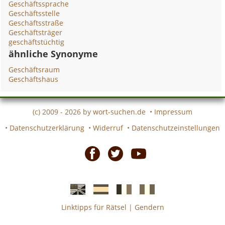
Geschäftssprache
Geschäftsstelle
Geschäftsstraße
Geschäftsträger
geschäftstüchtig
ähnliche Synonyme
Geschäftsraum
Geschäftshaus
(c) 2009 - 2026 by
wort-suchen.de
•
Impressum
•
Datenschutzerklärung
•
Widerruf
•
Datenschutzeinstellungen
Facebook
Twitter
Youtube
Linktipps für Rätsel
|
Gendern
Englische
Spanische
französiche
italienische