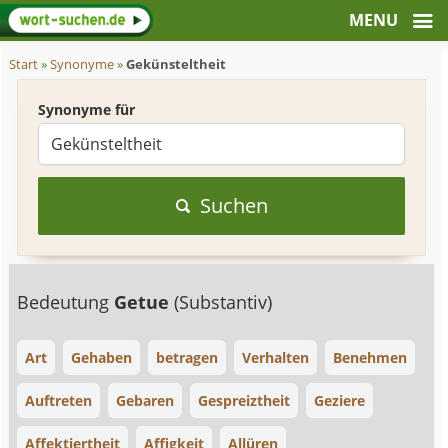
Start
»
Synonyme
»
Gekünsteltheit
Synonyme für
Suchen
Bedeutung
Getue
(Substantiv)
Art
Gehaben
betragen
Verhalten
Benehmen
Auftreten
Gebaren
Gespreiztheit
Geziere
Affektiertheit
Affigkeit
Allüren