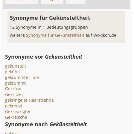
Synonyme für Gekünsteltheit
12 Synonyme in 1 Bedeutungsgruppen
weitere
Synonyme für Gekünsteltheit
auf Woxikon.de
Synonyme vor
Gekünsteltheit
gekünstelt
gekühlt
gekrümmte Linie
gekrümmt
Gekröse
Gekritzel
gekringelte Haarsträhne
gekreuzt
Gekreuzigter
Gekreische
Synonyme nach
Gekünsteltheit
gekürt