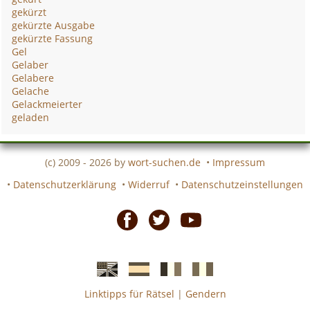
gekürzt
gekürzte Ausgabe
gekürzte Fassung
Gel
Gelaber
Gelabere
Gelache
Gelackmeierter
geladen
(c) 2009 - 2026 by
wort-suchen.de
•
Impressum
•
Datenschutzerklärung
•
Widerruf
•
Datenschutzeinstellungen
Facebook
Twitter
Youtube
Linktipps für Rätsel
|
Gendern
Englische
Spanische
französiche
italienische