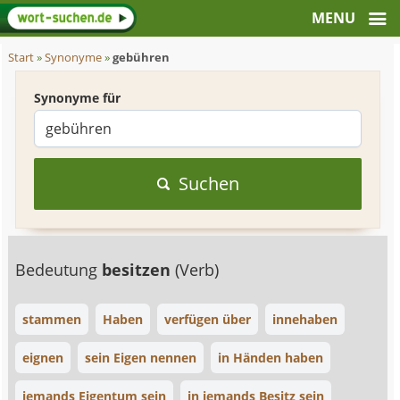
Start
»
Synonyme
»
gebühren
Synonyme für
Suchen
Bedeutung
besitzen
(Verb)
stammen
Haben
verfügen über
innehaben
eignen
sein Eigen nennen
in Händen haben
jemands Eigentum sein
in jemands Besitz sein