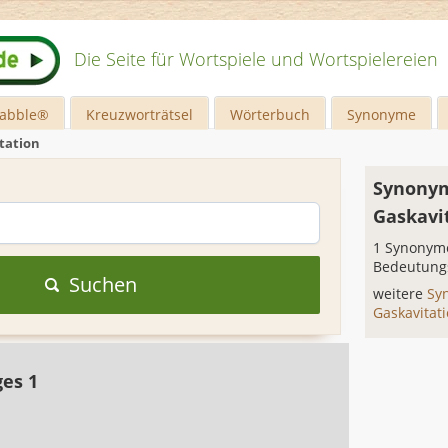
Die Seite für Wortspiele und Wortspielereien
rabble®
Kreuzworträtsel
Wörterbuch
Synonyme
tation
Synonym
Gaskavi
1 Synonyme
Bedeutung
Suchen
weitere
Sy
Gaskavitat
ges 1