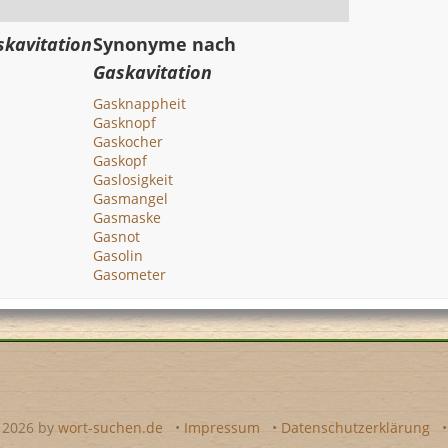
skavitation
Synonyme nach
Gaskavitation
Gasknappheit
Gasknopf
Gaskocher
Gaskopf
Gaslosigkeit
Gasmangel
Gasmaske
Gasnot
Gasolin
Gasometer
- 2026 by
wort-suchen.de
•
Impressum
•
Datenschutzerklärung