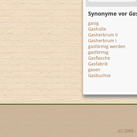
Synonyme vor
Ga
gasig
Gashülle
Gasherbrum II
Gasherbrum I
gasförmig werden
gasförmig
Gasflasche
Gasfabrik
gasen
Gasbuchse
(c) 2009 