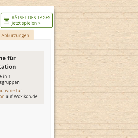
RÄTSEL DES TAGES
Jetzt spielen >
Abkürzungen
e für
tation
 in 1
sgruppen
nonyme für
ion
auf Woxikon.de