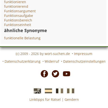
funktionieren
funktionierend
Funktionsargument
Funktionsaufgabe
Funktionsbereich
Funktionseinheit
ähnliche Synonyme
funktionelle Belastung
(c) 2009 - 2026 by
wort-suchen.de
•
Impressum
•
Datenschutzerklärung
•
Widerruf
•
Datenschutzeinstellungen
Facebook
Twitter
Youtube
Linktipps für Rätsel
|
Gendern
Englische
Spanische
französiche
italienische