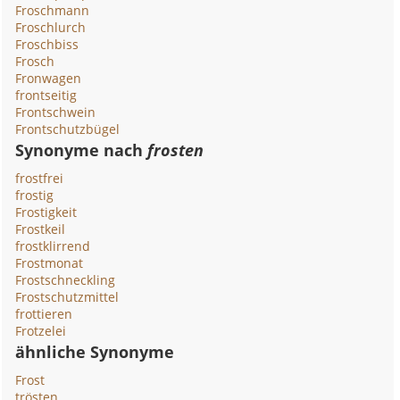
Froschmann
Froschlurch
Froschbiss
Frosch
Fronwagen
frontseitig
Frontschwein
Frontschutzbügel
Synonyme nach
frosten
frostfrei
frostig
Frostigkeit
Frostkeil
frostklirrend
Frostmonat
Frostschneckling
Frostschutzmittel
frottieren
Frotzelei
ähnliche Synonyme
Frost
trösten