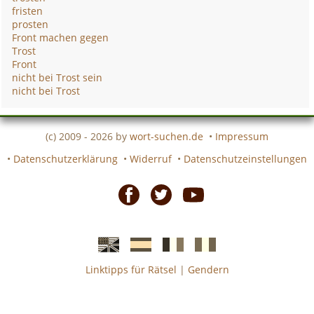
fristen
prosten
Front machen gegen
Trost
Front
nicht bei Trost sein
nicht bei Trost
(c) 2009 - 2026 by
wort-suchen.de
•
Impressum
•
Datenschutzerklärung
•
Widerruf
•
Datenschutzeinstellungen
Facebook
Twitter
Youtube
Linktipps für Rätsel
|
Gendern
Englische
Spanische
französiche
italienische
wort-
wort-
Kreuzworträtsel-
Kreuzworträtsel-