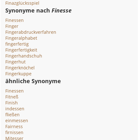
Finazglücksspiel
Synonyme nach
Finesse
Finessen
Finger
Fingerabdruckverfahren
Fingeralphabet
fingerfertig
Fingerfertigkeit
Fingerhandschuh
Fingerhut
Fingerknöchel
Fingerkuppe
ähnliche Synonyme
Finessen
Fitneß
Finish
indessen
fließen
einmessen
Fairness
firnissen
Mitesser