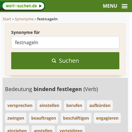
Start
»
Synonyme
»
festnageln
Synonyme für
Suchen
Bedeutung
bindend festlegen
(Verb)
versprechen
einstellen
berufen
aufbürden
zwingen
beauftragen
beschäftigen
engagieren
einziehen
anstellen
verteidigen