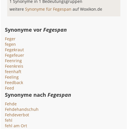
1 Synonyme in 1 Bedeutungsgruppen
weitere
Synonyme für Fegespan
auf Woxikon.de
Synonyme vor
Fegespan
Feger
fegen
Fegekraut
Fegefeuer
Feenring
Feenkreis
feenhaft
Feeling
Feedback
Feed
Synonyme nach
Fegespan
Fehde
Fehdehandschuh
Fehdeverbot
fehl
fehl am Ort