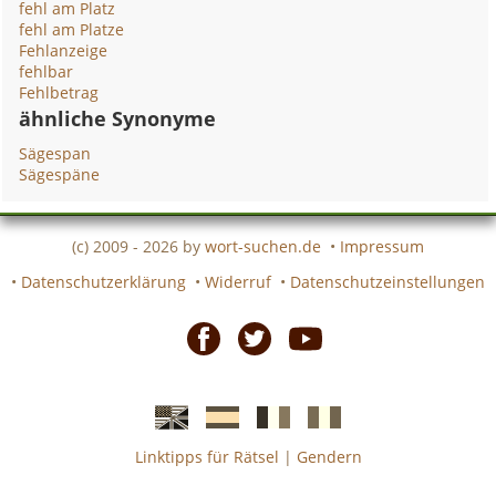
fehl am Platz
fehl am Platze
Fehlanzeige
fehlbar
Fehlbetrag
ähnliche Synonyme
Sägespan
Sägespäne
(c) 2009 - 2026 by
wort-suchen.de
•
Impressum
•
Datenschutzerklärung
•
Widerruf
•
Datenschutzeinstellungen
Facebook
Twitter
Youtube
Linktipps für Rätsel
|
Gendern
Englische
Spanische
französiche
italienische