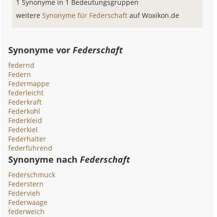
1 Synonyme in 1 Bedeutungsgruppen
weitere
Synonyme für Federschaft
auf Woxikon.de
Synonyme vor
Federschaft
federnd
Federn
Federmappe
federleicht
Federkraft
Federkohl
Federkleid
Federkiel
Federhalter
federführend
Synonyme nach
Federschaft
Federschmuck
Federstern
Federvieh
Federwaage
federweich