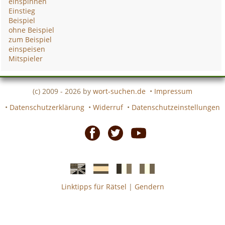
einspinnen
Einstieg
Beispiel
ohne Beispiel
zum Beispiel
einspeisen
Mitspieler
(c) 2009 - 2026 by
wort-suchen.de
•
Impressum
•
Datenschutzerklärung
•
Widerruf
•
Datenschutzeinstellungen
Facebook
Twitter
Youtube
Linktipps für Rätsel
|
Gendern
Englische
Spanische
französiche
italienische
wort-
wort-
Kreuzworträtsel-
Kreuzworträtsel-