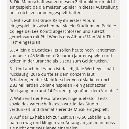
Die Mannschaft war zu diesem Zeitpunkt noch nicht
eingespielt, da die meisten Spieler in dieser Aufstellung
noch nicht zusammengespielt hatten.
Mit zwölf hat Grace Kelly ihr erstes Album
eingespielt, inzwischen hat sie ein Studium am Berklee
College bei Lee Konitz abgeschlossen und zuletzt
gemeinsam mit Phil Woods das Album "Man With The
Hat" eingespielt.
„Allein die Beatles-Hits sollen heute noch Tantiemen
von bis zu 45 Millionen Dollar im Jahr einspielen und
gelten in der Branche als Lizenz zum Gelddrucken.“
„Und auch bei Yahoo ist das digitale Werbegeschäft
rückläufig. 2016 dürfte es dem Konzern laut
Schätzungen der Marktforscher von eMarketer noch
2,83 Milliarden Dollar einspielen - ein geschätzter
Rückgang um rund 14 Prozent gegenüber dem Vorjahr.“
Während der Resultate des Lügendetektor-Tests
sowie des Vaterschaftstests wurde das Studio
verdunkelt und dramatisierende Musik eingespielt.
Auf der L5 habe ich zur Zeit 0.11-0.50 Labella. Die
halten ewig und klingen von Anfang an gut, man muss
sie nicht erst ewig lange einspielen.