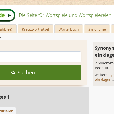
Die Seite für Wortspiele und Wortspielereien
rabble®
Kreuzworträtsel
Wörterbuch
Synonyme
en
Synonym
einklag
2 Synonyme
Bedeutung
Suchen
weitere
Sy
einklagen
ges 1
dizieren