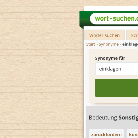
Wörter suchen
Sc
Start
»
Synonyme
»
einklag
Synonyme für
Bedeutung
Sonsti
zurückfordern
kon