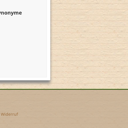
Synonyme
•
Widerruf