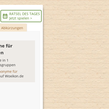
RÄTSEL DES TAGES
Jetzt spielen >
Abkürzungen
e für
en
 in 1
sgruppen
nonyme für
auf Woxikon.de