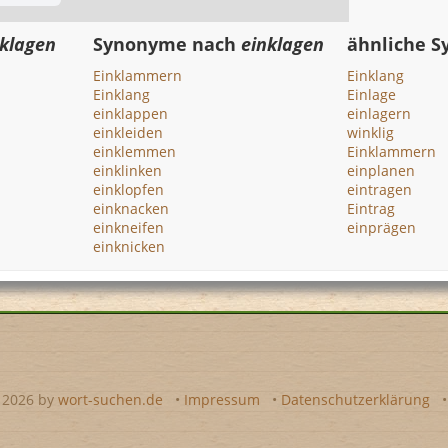
nklagen
Synonyme nach
einklagen
ähnliche 
Einklammern
Einklang
Einklang
Einlage
einklappen
einlagern
einkleiden
winklig
einklemmen
Einklammern
einklinken
einplanen
einklopfen
eintragen
einknacken
Eintrag
einkneifen
einprägen
einknicken
- 2026 by
wort-suchen.de
•
Impressum
•
Datenschutzerklärung