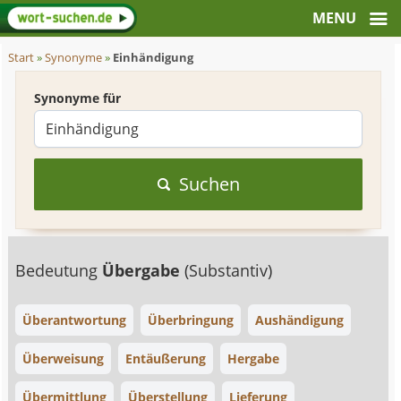
Start
»
Synonyme
»
Einhändigung
Synonyme für
Suchen
Bedeutung
Übergabe
(Substantiv)
Überantwortung
Überbringung
Aushändigung
Überweisung
Entäußerung
Hergabe
Übermittlung
Überstellung
Lieferung