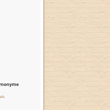
Synonyme
als