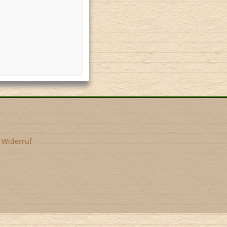
n
•
Widerruf