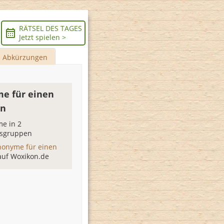
RÄTSEL DES TAGES
Jetzt spielen >
Abkürzungen
e für einen
en
e in 2
sgruppen
nonyme für einen
auf Woxikon.de