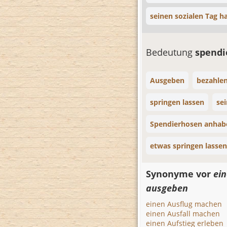
seinen sozialen Tag h
Bedeutung
spend
Ausgeben
bezahle
springen lassen
se
Spendierhosen anhab
etwas springen lassen
Synonyme vor
ei
ausgeben
einen Ausflug machen
einen Ausfall machen
einen Aufstieg erleben