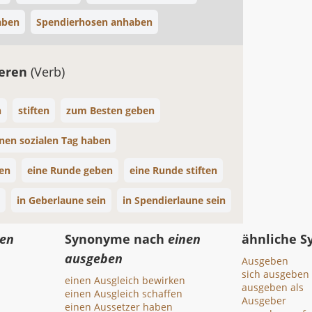
aben
Spendierhosen anhaben
ieren
(Verb)
n
stiften
zum Besten geben
inen sozialen Tag haben
en
eine Runde geben
eine Runde stiften
in Geberlaune sein
in Spendierlaune sein
nen
Synonyme nach
einen
ähnliche 
ausgeben
Ausgeben
sich ausgeben 
einen Ausgleich bewirken
ausgeben als
einen Ausgleich schaffen
Ausgeber
einen Aussetzer haben