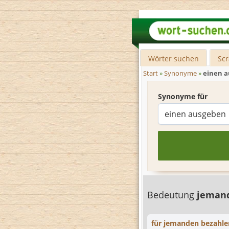
Wörter suchen
Sc
Start
»
Synonyme
»
einen 
Synonyme für
Bedeutung
jemand
für jemanden bezahle