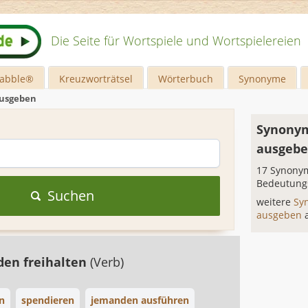
Die Seite für Wortspiele und Wortspielereien
rabble®
Kreuzworträtsel
Wörterbuch
Synonyme
ausgeben
Synonym
ausgeb
17 Synonym
Bedeutung
Suchen
weitere
Sy
ausgeben
en freihalten
(Verb)
n
spendieren
jemanden ausführen