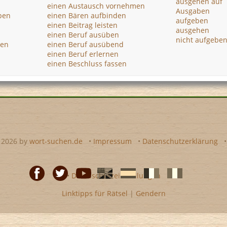
ausgehen auf
n
einen Austausch vornehmen
Ausgaben
ben
einen Bären aufbinden
aufgeben
einen Beitrag leisten
ausgehen
einen Beruf ausüben
nicht aufgebe
ten
einen Beruf ausübend
einen Beruf erlernen
einen Beschluss fassen
- 2026 by
wort-suchen.de
•
Impressum
•
Datenschutzerklärung
•
Datenschutzeinstellungen
Linktipps für Rätsel
|
Gendern
Facebook
Twitter
Youtube
Englische
Spanische
französiche
italienische
wort-
wort-
Kreuzworträtsel-
Kreuzworträtsel-