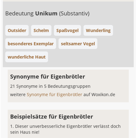
Bedeutung
Unikum
(Substantiv)
Outsider
Schelm
Spaßvogel
Wunderling
besonderes Exemplar
seltsamer Vogel
wunderliche Haut
Synonyme für Eigenbrötler
21 Synonyme in 5 Bedeutungsgruppen
weitere
Synonyme für Eigenbrötler
auf Woxikon.de
Beispielsätze für Eigenbrötler
Dieser unverbesserliche Eigenbrötler verlässt doch
sein Haus nie!