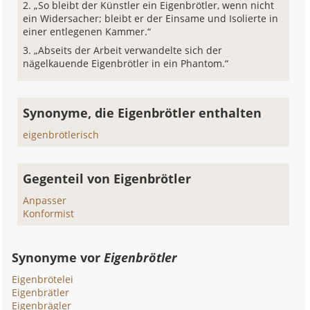
„So bleibt der Künstler ein Eigenbrötler, wenn nicht
ein Widersacher; bleibt er der Einsame und Isolierte in
einer entlegenen Kammer.“
„Abseits der Arbeit verwandelte sich der
nägelkauende Eigenbrötler in ein Phantom.“
Synonyme, die Eigenbrötler enthalten
eigenbrötlerisch
Gegenteil von Eigenbrötler
Anpasser
Konformist
Synonyme vor
Eigenbrötler
Eigenbrötelei
Eigenbrätler
Eigenbrägler