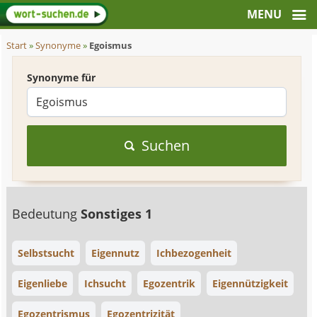
Start
»
Synonyme
»
Egoismus
Synonyme für
Suchen
Bedeutung
Sonstiges 1
Selbstsucht
Eigennutz
Ichbezogenheit
Eigenliebe
Ichsucht
Egozentrik
Eigennützigkeit
Egozentrismus
Egozentrizität