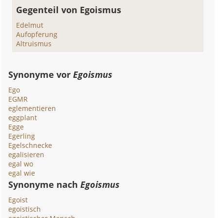
Gegenteil von Egoismus
Edelmut
Aufopferung
Altruismus
Synonyme vor
Egoismus
Ego
EGMR
eglementieren
eggplant
Egge
Egerling
Egelschnecke
egalisieren
egal wo
egal wie
Synonyme nach
Egoismus
Egoist
egoistisch