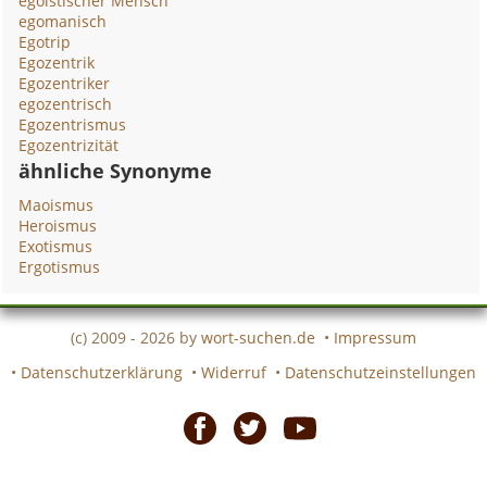
egoistischer Mensch
egomanisch
Egotrip
Egozentrik
Egozentriker
egozentrisch
Egozentrismus
Egozentrizität
ähnliche Synonyme
Maoismus
Heroismus
Exotismus
Ergotismus
(c) 2009 - 2026 by
wort-suchen.de
•
Impressum
•
Datenschutzerklärung
•
Widerruf
•
Datenschutzeinstellungen
Facebook
Twitter
Youtube