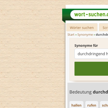
Wörter suchen
Sc
Start
»
Synonyme
»
durchdr
Synonyme für
Bedeutung
durchd
hallen
rufen
sch