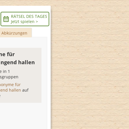
RÄTSEL DES TAGES
Jetzt spielen >
Abkürzungen
e für
ingend hallen
 in 1
sgruppen
nonyme für
gend hallen
auf
e