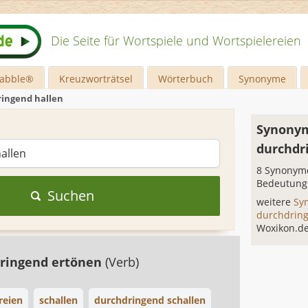
Die Seite für Wortspiele und Wortspielereien
rabble®
Kreuzworträtsel
Wörterbuch
Synonyme
ingend hallen
Synonym
durchdr
8 Synonyme
Bedeutung
Suchen
weitere
Sy
durchdrin
Woxikon.d
ringend ertönen
(Verb)
reien
schallen
durchdringend schallen