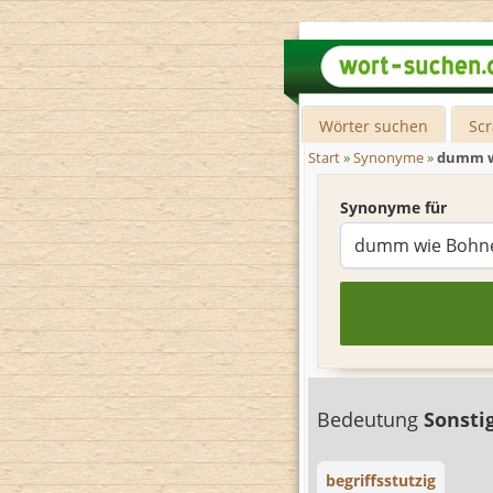
Wörter suchen
Sc
Start
»
Synonyme
»
dumm w
Synonyme für
Bedeutung
Sonsti
begriffsstutzig