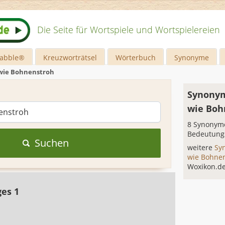
Die Seite für Wortspiele und Wortspielereien
rabble®
Kreuzworträtsel
Wörterbuch
Synonyme
ie Bohnenstroh
Synony
wie Boh
8 Synonyme
Bedeutung
Suchen
weitere
Sy
wie Bohne
Woxikon.d
ges 1