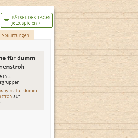
RÄTSEL DES TAGES
Jetzt spielen >
Abkürzungen
me für dumm
nenstroh
 in 2
sgruppen
nonyme für dumm
nstroh
auf
e