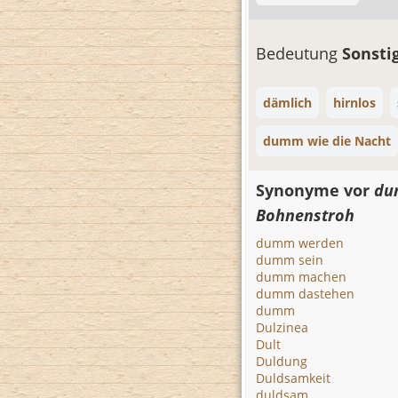
Bedeutung
Sonsti
dämlich
hirnlos
dumm wie die Nacht
Synonyme vor
du
Bohnenstroh
dumm werden
dumm sein
dumm machen
dumm dastehen
dumm
Dulzinea
Dult
Duldung
Duldsamkeit
duldsam