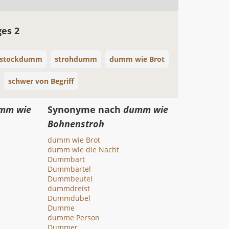
ges 2
stockdumm
strohdumm
dumm wie Brot
schwer von Begriff
mm wie
Synonyme nach
dumm wie
Bohnenstroh
dumm wie Brot
dumm wie die Nacht
Dummbart
Dummbartel
Dummbeutel
dummdreist
Dummdübel
Dumme
dumme Person
Dummer