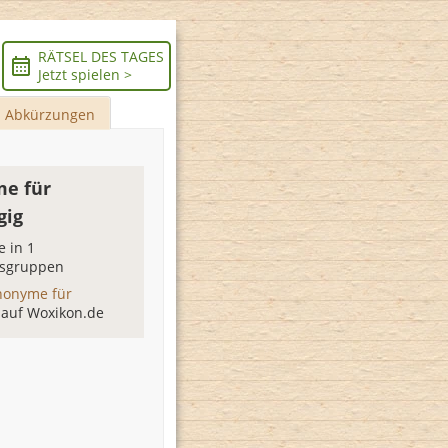
RÄTSEL DES TAGES
Jetzt spielen >
Abkürzungen
e für
gig
 in 1
sgruppen
nonyme für
g
auf Woxikon.de