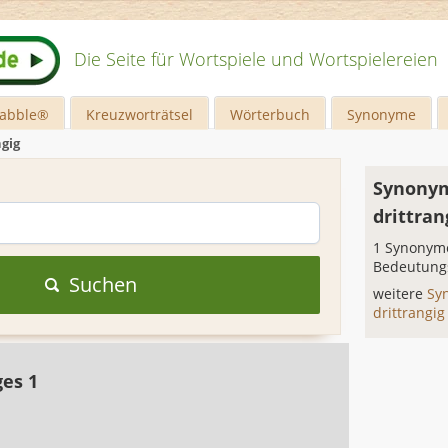
Die Seite für Wortspiele und Wortspielereien
rabble®
Kreuzworträtsel
Wörterbuch
Synonyme
ngig
Synonym
drittran
1 Synonyme
Bedeutung
Suchen
weitere
Sy
drittrangi
ges 1