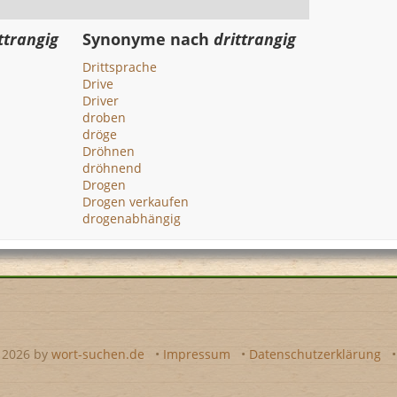
ttrangig
Synonyme nach
drittrangig
Drittsprache
Drive
Driver
droben
dröge
Dröhnen
dröhnend
Drogen
Drogen verkaufen
drogenabhängig
- 2026 by
wort-suchen.de
•
Impressum
•
Datenschutzerklärung