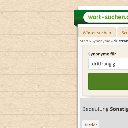
Wörter suchen
Sc
Start
»
Synonyme
»
drittra
Synonyme für
Bedeutung
Sonsti
tertiär