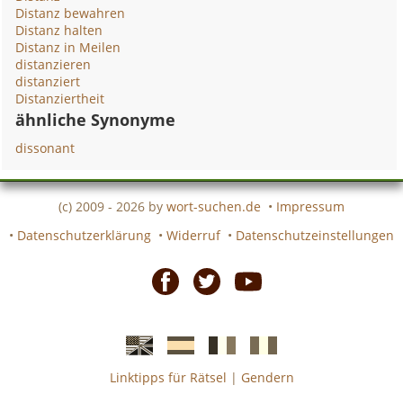
Distanz bewahren
Distanz halten
Distanz in Meilen
distanzieren
distanziert
Distanziertheit
ähnliche Synonyme
dissonant
(c) 2009 - 2026 by
wort-suchen.de
•
Impressum
•
Datenschutzerklärung
•
Widerruf
•
Datenschutzeinstellungen
Facebook
Twitter
Youtube
Linktipps für Rätsel
|
Gendern
Englische
Spanische
französiche
italienische