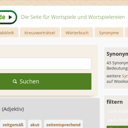
Die Seite für Wortspiele und Wortspielereien
rabble®
Kreuzworträtsel
Wörterbuch
Synonyme
Synonym
43 Synonym
Bedeutung
weitere
Sy
Suchen
auf Woxiko
filtern
l
(Adjektiv)
nach Adjek
nach Objek
zeitgemäß
akut
zeitentsprechend