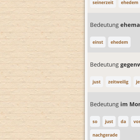
seinerzeit
ehedem
Bedeutung
ehema
einst
ehedem
Bedeutung
gegen
just
zeitweilig
je
Bedeutung
im Mo
so
just
da
vo
nachgerade