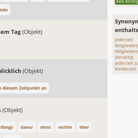
Alle Anzei
ende
Synonym
enthalt
sem Tag
(Objekt)
jederzeit
Mitgliederz
Mitglieder
derzeitig
jederzeit 
Kinderzeit
licklich
(Objekt)
n diesem Zeitpunkt an
s
(Objekt)
nfangs
davor
einst
vorhin
eher