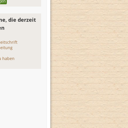
gen
e, die derzeit
en
eitschrift
zeitung
zu haben