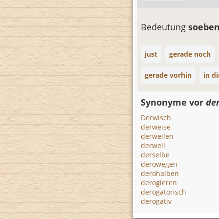
Bedeutung
soebe
just
gerade noch
gerade vorhin
in d
Synonyme vor
der
Derwisch
derweise
derweilen
derweil
derselbe
derowegen
derohalben
derogieren
derogatorisch
derogativ