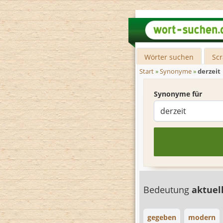
Wörter suchen
Sc
Start
»
Synonyme
»
derzeit
Synonyme für
Bedeutung
aktuel
gegeben
modern