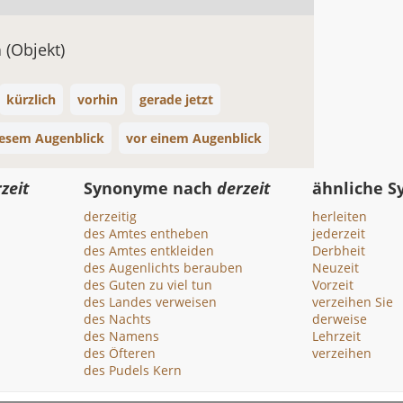
n
(Objekt)
kürzlich
vorhin
gerade jetzt
iesem Augenblick
vor einem Augenblick
zeit
Synonyme nach
derzeit
ähnliche 
derzeitig
herleiten
des Amtes entheben
jederzeit
des Amtes entkleiden
Derbheit
des Augenlichts berauben
Neuzeit
des Guten zu viel tun
Vorzeit
des Landes verweisen
verzeihen Sie
des Nachts
derweise
des Namens
Lehrzeit
des Öfteren
verzeihen
des Pudels Kern