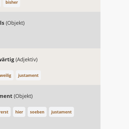
bisher
ls
(Objekt)
wärtig
(Adjektiv)
weilig
justament
ment
(Objekt)
rerst
hier
soeben
justament