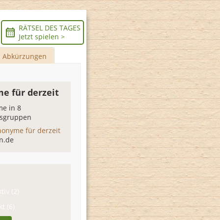
RÄTSEL DES TAGES
Jetzt spielen >
Abkürzungen
e für derzeit
e in 8
sgruppen
nonyme für derzeit
n.de
tiv (2)
t (6)