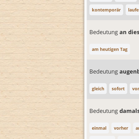
kontemporär
lauf
Bedeutung
an die
am heutigen Tag
Bedeutung
augenb
gleich
sofort
vo
Bedeutung
damal
einmal
vorher
a