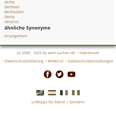
derbe
Derbheit
derblecken
Derby
dereinst
ähnliche Synonyme
Arrangement
(c) 2009 - 2026 by
wort-suchen.de
•
Impressum
•
Datenschutzerklärung
•
Widerruf
•
Datenschutzeinstellungen
Facebook
Twitter
Youtube
Linktipps für Rätsel
|
Gendern
Englische
Spanische
französiche
italienische
wort-
wort-
Kreuzworträtsel-
Kreuzworträtsel-