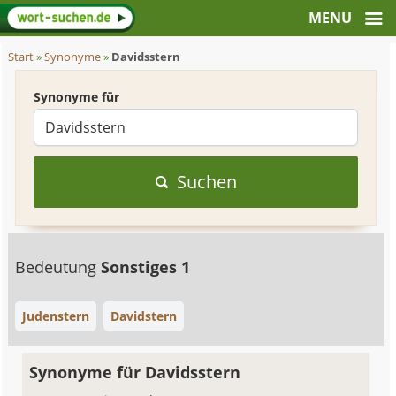
Start
»
Synonyme
»
Davidsstern
Synonyme für
Suchen
Bedeutung
Sonstiges 1
Judenstern
Davidstern
Synonyme für Davidsstern