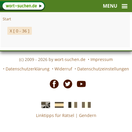
Start
X [ 0 - 36 ]
(c) 2009 - 2026 by
wort-suchen.de
•
Impressum
•
Datenschutzerklärung
•
Widerruf
•
Datenschutzeinstellungen
Facebook
Twitter
Youtube
Linktipps für Rätsel
|
Gendern
Englische
Spanische
französiche
italienische
wort-
wort-
Kreuzworträtsel-
Kreuzworträtsel-