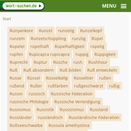
Start
Runyankore
Runzel
runzelig
Runzelkopf
runzeln
Runzelschüppling
runzlig
Rüpel
Rüpelei
rüpelhaft
Rüpelhaftigkeit
rüpelig
rupfen
Rupicapra rupicapra
ruppig
Ruppigkeit
Ruprecht
Ruptur
Rüsche
rush
Rushhour
Ruß
Ruß absondern
Ruß bilden
Ruß entwickeln
Russe
Rüssel
Rüsselkäfig
Rüsseltier
rußen
rußend
Rußer
rußfarben
rußgeschwärzt
rußig
Russin
russisch
Russische Föderation
russische Philologie
Russische Verteidigung
Russismus
Russistik
Russizismus
Russland
Russländer
russländisch
Russländische Föderation
Rußseeschwalbe
Russula amethystina