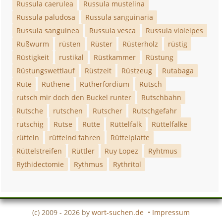
Russula caerulea
Russula mustelina
Russula paludosa
Russula sanguinaria
Russula sanguinea
Russula vesca
Russula violeipes
Rußwurm
rüsten
Rüster
Rüsterholz
rüstig
Rüstigkeit
rustikal
Rüstkammer
Rüstung
Rüstungswettlauf
Rüstzeit
Rüstzeug
Rutabaga
Rute
Ruthene
Rutherfordium
Rutsch
rutsch mir doch den Buckel runter
Rutschbahn
Rutsche
rutschen
Rutscher
Rutschgefahr
rutschig
Rutse
Rutte
Rüttelfalk
Rüttelfalke
rütteln
rüttelnd fahren
Rüttelplatte
Rüttelstreifen
Rüttler
Ruy Lopez
Ryhtmus
Rythidectomie
Rythmus
Rythritol
(c) 2009 - 2026 by
wort-suchen.de
•
Impressum