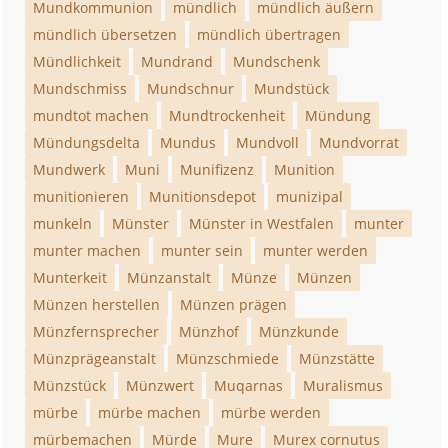
Mundkommunion
mündlich
mündlich äußern
mündlich übersetzen
mündlich übertragen
Mündlichkeit
Mundrand
Mundschenk
Mundschmiss
Mundschnur
Mundstück
mundtot machen
Mundtrockenheit
Mündung
Mündungsdelta
Mundus
Mundvoll
Mundvorrat
Mundwerk
Muni
Munifizenz
Munition
munitionieren
Munitionsdepot
munizipal
munkeln
Münster
Münster in Westfalen
munter
munter machen
munter sein
munter werden
Munterkeit
Münzanstalt
Münze
Münzen
Münzen herstellen
Münzen prägen
Münzfernsprecher
Münzhof
Münzkunde
Münzprägeanstalt
Münzschmiede
Münzstätte
Münzstück
Münzwert
Muqarnas
Muralismus
mürbe
mürbe machen
mürbe werden
mürbemachen
Mürde
Mure
Murex cornutus