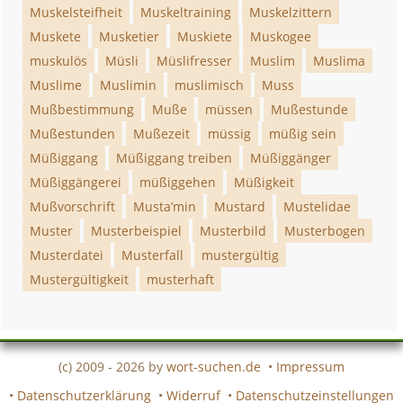
Muskelsteifheit
Muskeltraining
Muskelzittern
Muskete
Musketier
Muskiete
Muskogee
muskulös
Müsli
Müslifresser
Muslim
Muslima
Muslime
Muslimin
muslimisch
Muss
Mußbestimmung
Muße
müssen
Mußestunde
Mußestunden
Mußezeit
müssig
müßig sein
Müßiggang
Müßiggang treiben
Müßiggänger
Müßiggängerei
müßiggehen
Müßigkeit
Mußvorschrift
Musta’min
Mustard
Mustelidae
Muster
Musterbeispiel
Musterbild
Musterbogen
Musterdatei
Musterfall
mustergültig
Mustergültigkeit
musterhaft
(c) 2009 - 2026 by
wort-suchen.de
•
Impressum
•
Datenschutzerklärung
•
Widerruf
•
Datenschutzeinstellungen