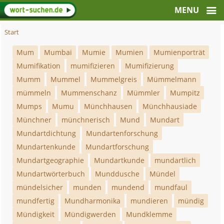
Start
Mum
Mumbai
Mumie
Mumien
Mumienporträt
Mumifikation
mumifizieren
Mumifizierung
Mumm
Mummel
Mummelgreis
Mümmelmann
mümmeln
Mummenschanz
Mümmler
Mumpitz
Mumps
Mumu
Münchhausen
Münchhausiade
Münchner
münchnerisch
Mund
Mundart
Mundartdichtung
Mundartenforschung
Mundartenkunde
Mundartforschung
Mundartgeographie
Mundartkunde
mundartlich
Mundartwörterbuch
Munddusche
Mündel
mündelsicher
munden
mundend
mundfaul
mundfertig
Mundharmonika
mundieren
mündig
Mündigkeit
Mündigwerden
Mundklemme