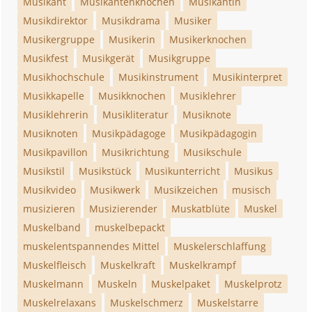
Musikant
Musikantenknochen
Musikantin
Musikdirektor
Musikdrama
Musiker
Musikergruppe
Musikerin
Musikerknochen
Musikfest
Musikgerät
Musikgruppe
Musikhochschule
Musikinstrument
Musikinterpret
Musikkapelle
Musikknochen
Musiklehrer
Musiklehrerin
Musikliteratur
Musiknote
Musiknoten
Musikpädagoge
Musikpädagogin
Musikpavillon
Musikrichtung
Musikschule
Musikstil
Musikstück
Musikunterricht
Musikus
Musikvideo
Musikwerk
Musikzeichen
musisch
musizieren
Musizierender
Muskatblüte
Muskel
Muskelband
muskelbepackt
muskelentspannendes Mittel
Muskelerschlaffung
Muskelfleisch
Muskelkraft
Muskelkrampf
Muskelmann
Muskeln
Muskelpaket
Muskelprotz
Muskelrelaxans
Muskelschmerz
Muskelstarre