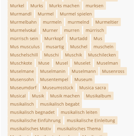
Murkel
Murks
Murks machen
murksen
Murmandl
Murmel
Murmel spielen
Murmelbahn
murmeln
murmelnd
Murmeltier
Murmelvokal
Murner
murren
mürrisch
mürrisch sein
Murrkopf
Murtadd
Mus
Mus musculus
musartig
Muschel
muscheln
Muschelschill
Muschi
Muschik
Muschilecken
Muschkote
Muse
Musel
Muselet
Muselman
Muselmane
Muselmanin
Muselmann
Musenross
Musensohn
Musentempel
Museum
Museumdorf
Museumsstück
Musica sacra
Musical
Musik
Musik machen
Musikalbum
musikalisch
musikalisch begabt
musikalisch begnadet
musikalisch leiten
musikalische Einführung
musikalische Einleitung
musikalisches Motiv
musikalisches Thema