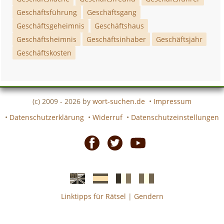
Geschäftsführung
Geschäftsgang
Geschäftsgeheimnis
Geschäftshaus
Geschäftsheimnis
Geschäftsinhaber
Geschäftsjahr
Geschäftskosten
(c) 2009 - 2026 by
wort-suchen.de
•
Impressum
•
Datenschutzerklärung
•
Widerruf
•
Datenschutzeinstellungen
Facebook
Twitter
Youtube
Linktipps für Rätsel
|
Gendern
Englische
Spanische
französiche
italienische
wort-
wort-
Kreuzworträtsel-
Kreuzworträtsel-