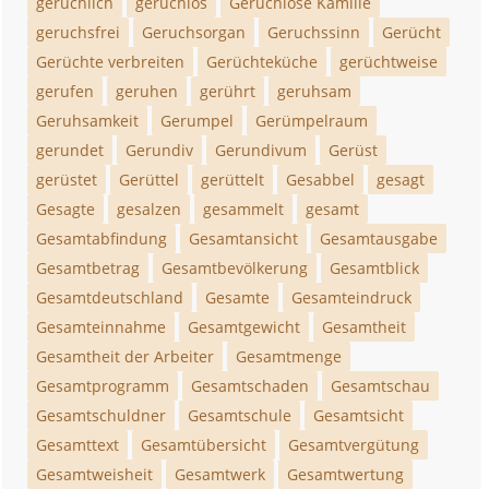
geruchlich
geruchlos
Geruchlose Kamille
geruchsfrei
Geruchsorgan
Geruchssinn
Gerücht
Gerüchte verbreiten
Gerüchteküche
gerüchtweise
gerufen
geruhen
gerührt
geruhsam
Geruhsamkeit
Gerumpel
Gerümpelraum
gerundet
Gerundiv
Gerundivum
Gerüst
gerüstet
Gerüttel
gerüttelt
Gesabbel
gesagt
Gesagte
gesalzen
gesammelt
gesamt
Gesamtabfindung
Gesamtansicht
Gesamtausgabe
Gesamtbetrag
Gesamtbevölkerung
Gesamtblick
Gesamtdeutschland
Gesamte
Gesamteindruck
Gesamteinnahme
Gesamtgewicht
Gesamtheit
Gesamtheit der Arbeiter
Gesamtmenge
Gesamtprogramm
Gesamtschaden
Gesamtschau
Gesamtschuldner
Gesamtschule
Gesamtsicht
Gesamttext
Gesamtübersicht
Gesamtvergütung
Gesamtweisheit
Gesamtwerk
Gesamtwertung