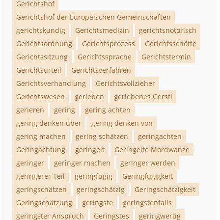
Gerichtshof
Gerichtshof der Europäischen Gemeinschaften
gerichtskundig
Gerichtsmedizin
gerichtsnotorisch
Gerichtsordnung
Gerichtsprozess
Gerichtsschöffe
Gerichtssitzung
Gerichtssprache
Gerichtstermin
Gerichtsurteil
Gerichtsverfahren
Gerichtsverhandlung
Gerichtsvollzieher
Gerichtswesen
gerieben
geriebenes Gerstl
gerieren
gering
gering achten
gering denken über
gering denken von
gering machen
gering schätzen
geringachten
Geringachtung
geringelt
Geringelte Mordwanze
geringer
geringer machen
geringer werden
geringerer Teil
geringfügig
Geringfügigkeit
geringschätzen
geringschätzig
Geringschätzigkeit
Geringschätzung
geringste
geringstenfalls
geringster Anspruch
Geringstes
geringwertig