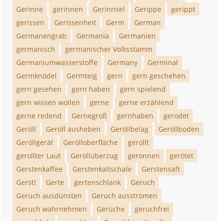
Gerinne
gerinnen
Gerinnsel
Gerippe
gerippt
gerissen
Gerissenheit
Germ
German
Germanengrab
Germania
Germanien
germanisch
germanischer Volksstamm
Germaniumwasserstoffe
Germany
Germinal
Germknödel
Germteig
gern
gern geschehen
gern gesehen
gern haben
gern spielend
gern wissen wollen
gerne
gerne erzählend
gerne redend
Gernegroß
gernhaben
gerodet
Geröll
Geröll ausheben
Geröllbelag
Geröllboden
Geröllgerät
Gerölloberfläche
gerollt
gerollter Laut
Geröllüberzug
geronnen
gerötet
Gerstenkaffee
Gerstenkaltschale
Gerstensaft
Gerstl
Gerte
gertenschlank
Geruch
Geruch ausdünsten
Geruch ausströmen
Geruch wahrnehmen
Gerüche
geruchfrei