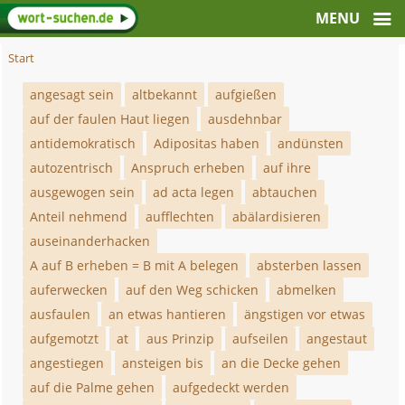
Start
angesagt sein
altbekannt
aufgießen
auf der faulen Haut liegen
ausdehnbar
antidemokratisch
Adipositas haben
andünsten
autozentrisch
Anspruch erheben
auf ihre
ausgewogen sein
ad acta legen
abtauchen
Anteil nehmend
aufflechten
abälardisieren
auseinanderhacken
A auf B erheben = B mit A belegen
absterben lassen
auferwecken
auf den Weg schicken
abmelken
ausfaulen
an etwas hantieren
ängstigen vor etwas
aufgemotzt
at
aus Prinzip
aufseilen
angestaut
angestiegen
ansteigen bis
an die Decke gehen
auf die Palme gehen
aufgedeckt werden