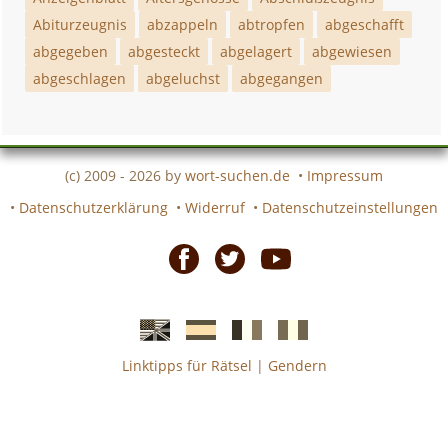
Abiturzeugnis
abzappeln
abtropfen
abgeschafft
abgegeben
abgesteckt
abgelagert
abgewiesen
abgeschlagen
abgeluchst
abgegangen
(c) 2009 - 2026 by
wort-suchen.de
•
Impressum
•
Datenschutzerklärung
•
Widerruf
•
Datenschutzeinstellungen
Facebook
Twitter
Youtube
Linktipps für Rätsel
|
Gendern
Englische
Spanische
französiche
italienische
wort-
wort-
Kreuzworträtsel-
Kreuzworträtsel-