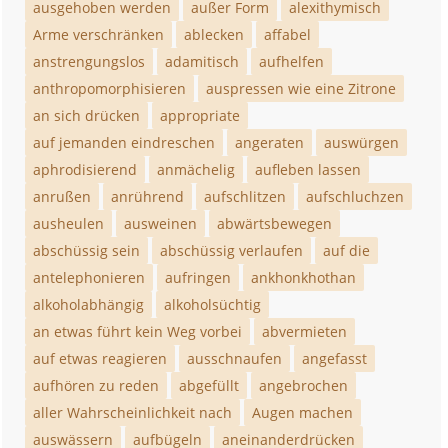
ausgehoben werden
außer Form
alexithymisch
Arme verschränken
ablecken
affabel
anstrengungslos
adamitisch
aufhelfen
anthropomorphisieren
auspressen wie eine Zitrone
an sich drücken
appropriate
auf jemanden eindreschen
angeraten
auswürgen
aphrodisierend
anmächelig
aufleben lassen
anrußen
anrührend
aufschlitzen
aufschluchzen
ausheulen
ausweinen
abwärtsbewegen
abschüssig sein
abschüssig verlaufen
auf die
antelephonieren
aufringen
ankhonkhothan
alkoholabhängig
alkoholsüchtig
an etwas führt kein Weg vorbei
abvermieten
auf etwas reagieren
ausschnaufen
angefasst
aufhören zu reden
abgefüllt
angebrochen
aller Wahrscheinlichkeit nach
Augen machen
auswässern
aufbügeln
aneinanderdrücken