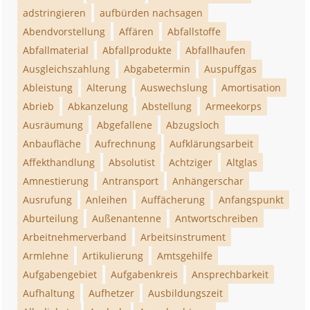
adstringieren
aufbürden nachsagen
Abendvorstellung
Affären
Abfallstoffe
Abfallmaterial
Abfallprodukte
Abfallhaufen
Ausgleichszahlung
Abgabetermin
Auspuffgas
Ableistung
Alterung
Auswechslung
Amortisation
Abrieb
Abkanzelung
Abstellung
Armeekorps
Ausräumung
Abgefallene
Abzugsloch
Anbaufläche
Aufrechnung
Aufklärungsarbeit
Affekthandlung
Absolutist
Achtziger
Altglas
Amnestierung
Antransport
Anhängerschar
Ausrufung
Anleihen
Auffächerung
Anfangspunkt
Aburteilung
Außenantenne
Antwortschreiben
Arbeitnehmerverband
Arbeitsinstrument
Armlehne
Artikulierung
Amtsgehilfe
Aufgabengebiet
Aufgabenkreis
Ansprechbarkeit
Aufhaltung
Aufhetzer
Ausbildungszeit