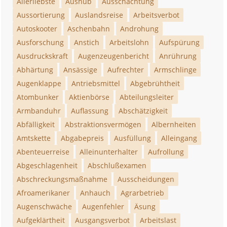
Allerliebste
Aushub
Ausschachtung
Aussortierung
Auslandsreise
Arbeitsverbot
Autoskooter
Aschenbahn
Androhung
Ausforschung
Anstich
Arbeitslohn
Aufspürung
Ausdruckskraft
Augenzeugenbericht
Anrührung
Abhärtung
Ansässige
Aufrechter
Armschlinge
Augenklappe
Antriebsmittel
Abgebrühtheit
Atombunker
Aktienbörse
Abteilungsleiter
Armbanduhr
Auflassung
Abschätzigkeit
Abfälligkeit
Abstraktionsvermögen
Albernheiten
Amtskette
Abgabepreis
Ausfüllung
Alleingang
Abenteuerreise
Alleinunterhalter
Aufrollung
Abgeschlagenheit
Abschlußexamen
Abschreckungsmaßnahme
Ausscheidungen
Afroamerikaner
Anhauch
Agrarbetrieb
Augenschwäche
Augenfehler
Äsung
Aufgeklärtheit
Ausgangsverbot
Arbeitslast