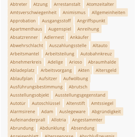
Abtreter
Atzung
Arrestanstalt
Atomzeitalter
Amtsverschwiegenheit
Animismus
Allgemeinheiten
Approbation
Ausgangsstoff
Angriffspunkt
Apartmenthaus
Augenspiel
Anreihung
Absatzrenner
Adlernest
Ankäufer
Abwehrschlacht
Auszahlungsstelle
Altauto
Arbeitsmantel
Arbeitsteilung
Autobahnkreuz
Abnehmerkreis
Adelige
Arioso
Abraumhalde
Abladeplatz
Arbeitsvorgang
Akten
Altersgeld
Ablaufplan
Aufsitzer
Aufwölbung
Ausführungsbestimmung
Abrutsch
Ausstellungsobjekt
Ausstellungsgegenstand
Autotür
Autoschlüssel
Altenstift
Amtssiegel
Alarmsirene
Adam
Auslegeware
Abgründigkeit
Aufeinanderprall
Allotria
Angestammter
Abrundung
Abdunklung
Absendung
Anzeigenblatt
Altersgenosse
Abschlußzeugnis