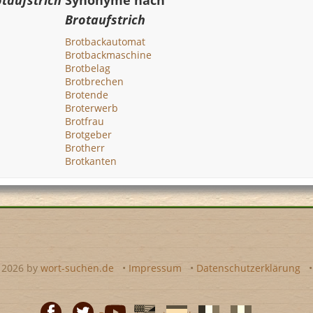
taufstrich
Synonyme nach
Brotaufstrich
Brotbackautomat
Brotbackmaschine
Brotbelag
Brotbrechen
Brotende
Broterwerb
Brotfrau
Brotgeber
Brotherr
Brotkanten
- 2026 by
wort-suchen.de
•
Impressum
•
Datenschutzerklärung