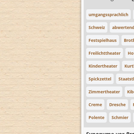
umgangssprachlich
Schweiz
abwerten
Festspielhaus
Brot
Freilichttheater
Ho
Kindertheater
Kurt
Spickzettel
Staatst
Zimmertheater
Kib
Creme
Dresche
Polente
Schmier