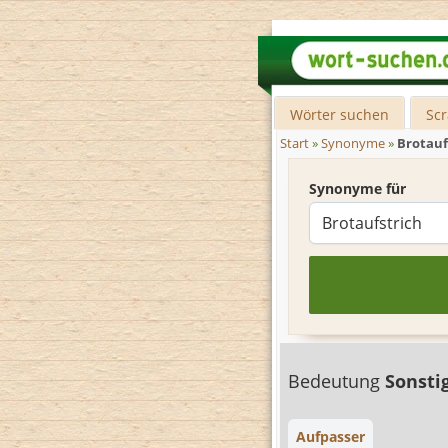
Wörter suchen
Sc
Start
»
Synonyme
»
Brotauf
Synonyme für
Bedeutung
Sonsti
Aufpasser