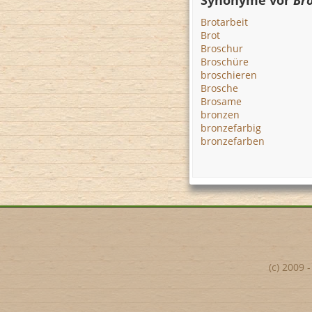
Synonyme vor
Bro
Brotarbeit
Brot
Broschur
Broschüre
broschieren
Brosche
Brosame
bronzen
bronzefarbig
bronzefarben
(c) 2009 