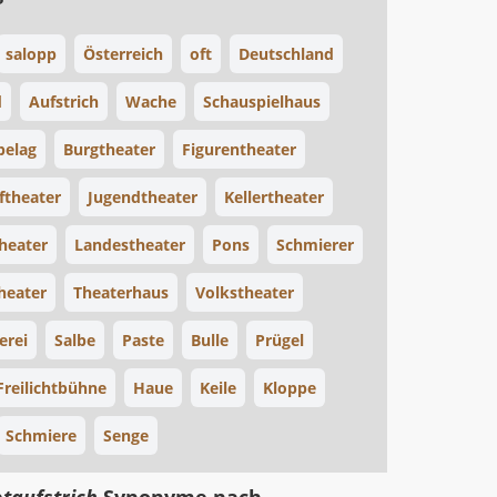
salopp
Österreich
oft
Deutschland
d
Aufstrich
Wache
Schauspielhaus
belag
Burgtheater
Figurentheater
ftheater
Jugendtheater
Kellertheater
heater
Landestheater
Pons
Schmierer
heater
Theaterhaus
Volkstheater
erei
Salbe
Paste
Bulle
Prügel
Freilichtbühne
Haue
Keile
Kloppe
Schmiere
Senge