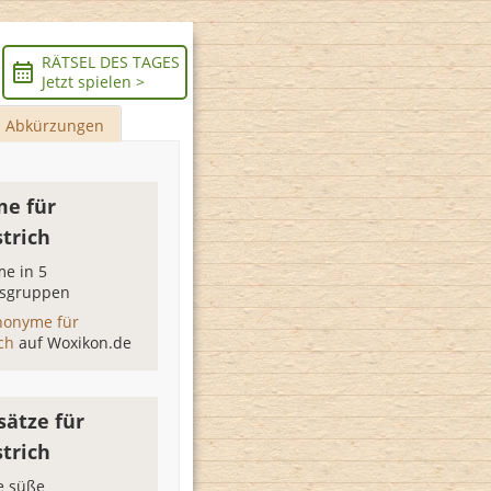
RÄTSEL DES TAGES
Jetzt spielen >
Abkürzungen
e für
trich
e in 5
sgruppen
nonyme für
ich
auf Woxikon.de
sätze für
trich
e süße