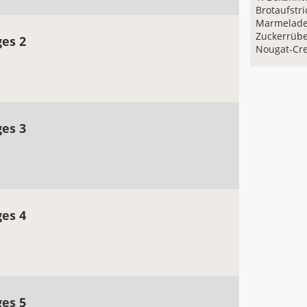
Brotaufstri
Marmelade,
Zuckerrüb
ges 2
Nougat-Cr
ges 3
ges 4
ges 5