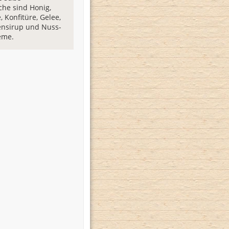
che sind Honig,
 Konfitüre, Gelee,
ensirup und Nuss-
eme.