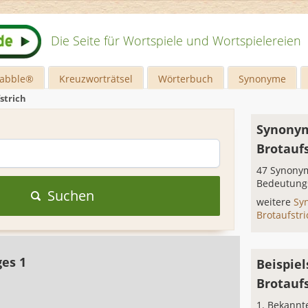
Die Seite für Wortspiele und Wortspielereien
rabble®
Kreuzworträtsel
Wörterbuch
Synonyme
strich
Synonym
Brotaufs
47 Synonym
Bedeutung
Suchen
weitere
Sy
Brotaufstr
ges 1
Beispiel
Brotaufs
Bekannt