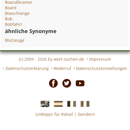
Boandlkramer
Board
Boaschlange
Bob
Bobfahrt
ähnliche Synonyme
Blutzeuge
(c) 2009 - 2026 by
wort-suchen.de
•
Impressum
•
Datenschutzerklärung
•
Widerruf
•
Datenschutzeinstellungen
Facebook
Twitter
Youtube
Linktipps für Rätsel
|
Gendern
Englische
Spanische
französiche
italienische
wort-
wort-
Kreuzworträtsel-
Kreuzworträtsel-