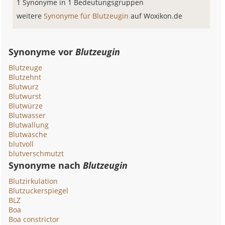
1 Synonyme in 1 Bedeutungsgruppen
weitere
Synonyme für Blutzeugin
auf Woxikon.de
Synonyme vor
Blutzeugin
Blutzeuge
Blutzehnt
Blutwurz
Blutwurst
Blutwürze
Blutwasser
Blutwallung
Blutwäsche
blutvoll
blutverschmutzt
Synonyme nach
Blutzeugin
Blutzirkulation
Blutzuckerspiegel
BLZ
Boa
Boa constrictor