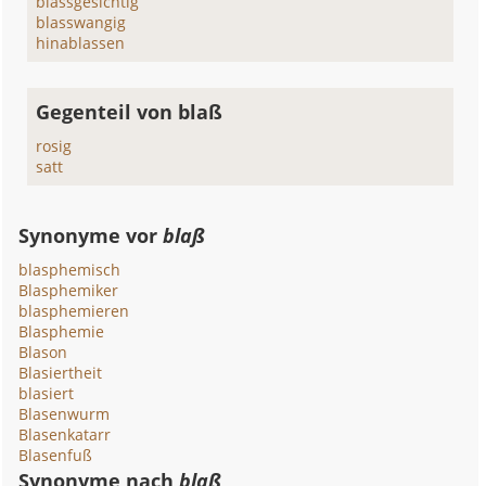
blassgesichtig
blasswangig
hinablassen
Gegenteil von blaß
rosig
satt
Synonyme vor
blaß
blasphemisch
Blasphemiker
blasphemieren
Blasphemie
Blason
Blasiertheit
blasiert
Blasenwurm
Blasenkatarr
Blasenfuß
Synonyme nach
blaß