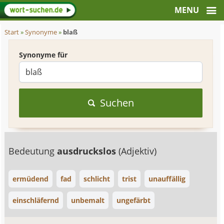
Start
»
Synonyme
»
blaß
Synonyme für
Suchen
Bedeutung
ausdruckslos
(Adjektiv)
ermüdend
fad
schlicht
trist
unauffällig
einschläfernd
unbemalt
ungefärbt