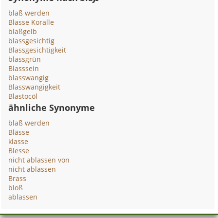
blaß werden
Blasse Koralle
blaßgelb
blassgesichtig
Blassgesichtigkeit
blassgrün
Blasssein
blasswangig
Blasswangigkeit
Blastocöl
ähnliche Synonyme
blaß werden
Blässe
klasse
Blesse
nicht ablassen von
nicht ablassen
Brass
bloß
ablassen