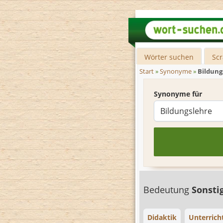
Wörter suchen
Sc
Start
»
Synonyme
»
Bildung
Synonyme für
Bedeutung
Sonsti
Didaktik
Unterrich