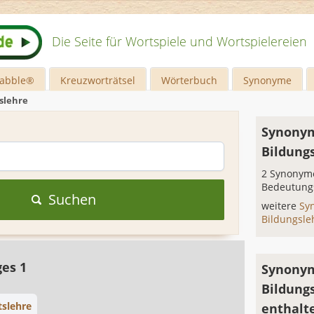
Die Seite für Wortspiele und Wortspielereien
rabble®
Kreuzworträtsel
Wörterbuch
Synonyme
slehre
Synonym
Bildung
2 Synonyme
Bedeutung
Suchen
weitere
Sy
Bildungsl
ges 1
Synonym
Bildung
tslehre
enthalt