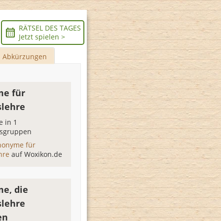
RÄTSEL DES TAGES
Jetzt spielen >
Abkürzungen
e für
slehre
 in 1
sgruppen
nonyme für
ehre
auf Woxikon.de
e, die
slehre
en