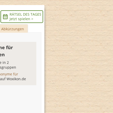
RÄTSEL DES TAGES
Jetzt spielen >
Abkürzungen
e für
en
 in 2
sgruppen
nonyme für
n
auf Woxikon.de