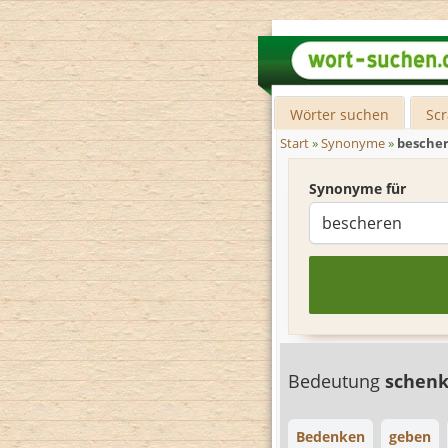
Wörter suchen
Sc
Start
»
Synonyme
»
besche
Synonyme für
Bedeutung
schen
Bedenken
geben