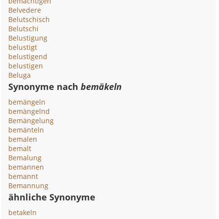
bemächtigen
Belvedere
Belutschisch
Belutschi
Belustigung
belustigt
belustigend
belustigen
Beluga
Synonyme nach
bemäkeln
bemängeln
bemängelnd
Bemängelung
bemänteln
bemalen
bemalt
Bemalung
bemannen
bemannt
Bemannung
ähnliche Synonyme
betakeln