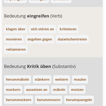
Bedeutung
eingreifen
(Verb)
klagen über
sich stören an
kritisieren
monieren
angehen gegen
dazwischentreten
reklamieren
Bedeutung
Kritik üben
(Substantiv)
herummäkeln
stänkern
wettern
maulen
meckern
aussetzen an
mäkeln
motzen
herummeckern
herummosern
herumquengeln