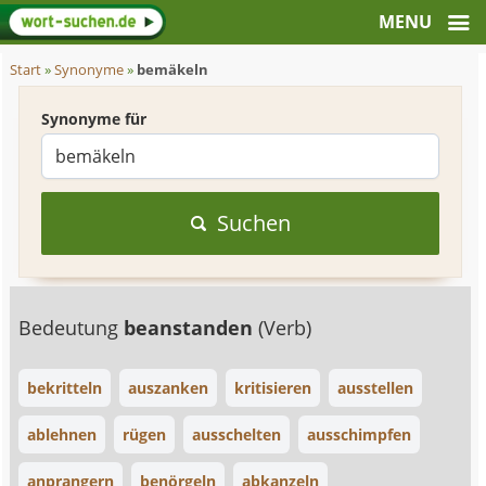
Start
»
Synonyme
»
bemäkeln
Synonyme für
Suchen
Bedeutung
beanstanden
(Verb)
bekritteln
auszanken
kritisieren
ausstellen
ablehnen
rügen
ausschelten
ausschimpfen
anprangern
benörgeln
abkanzeln