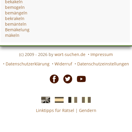
bekakeln
bemogeln
bemängeln
bekrakeln
bemänteln
Bemäkelung
mäkeln
(c) 2009 - 2026 by
wort-suchen.de
•
Impressum
•
Datenschutzerklärung
•
Widerruf
•
Datenschutzeinstellungen
Facebook
Twitter
Youtube
Linktipps für Rätsel
|
Gendern
Englische
Spanische
französiche
italienische
wort-
wort-
Kreuzworträtsel-
Kreuzworträtsel-