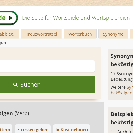
Die Seite für Wortspiele und Wortspielereien
rabble®
Kreuzworträtsel
Wörterbuch
Synonyme
gen
Synonym
bekösti
17 Synonym
Bedeutung
Suchen
weitere
Sy
beköstige
tigen
(Verb)
Beispiel
bekösti
ttern
zu essen geben
in Kost nehmen
„Auch fü