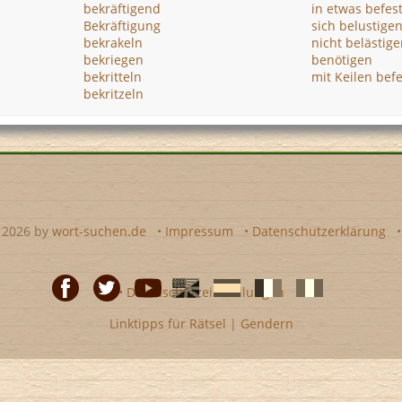
bekräftigend
in etwas befes
Bekräftigung
sich belustige
bekrakeln
nicht belästige
bekriegen
benötigen
bekritteln
mit Keilen bef
bekritzeln
- 2026 by
wort-suchen.de
•
Impressum
•
Datenschutzerklärung
•
Datenschutzeinstellungen
Linktipps für Rätsel
|
Gendern
Facebook
Twitter
Youtube
Englische
Spanische
französiche
italienische
wort-
wort-
Kreuzworträtsel-
Kreuzworträtsel-