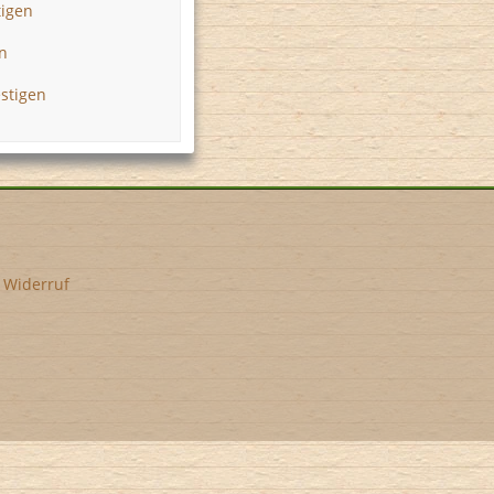
tigen
n
n
estigen
•
Widerruf