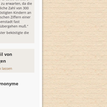
t zu erwarten, da die
iche Zahl von 300
köstigten Kindern an
ischen Ziffern einer
nenstadt fast
rübergehen muß.“
ster beköstigte die
il von
gen
 lassen
Synonyme