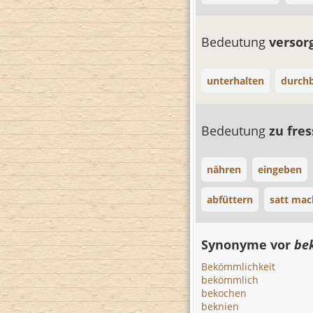
Bedeutung
verso
unterhalten
durch
Bedeutung
zu fre
nähren
eingeben
abfüttern
satt ma
Synonyme vor
be
Bekömmlichkeit
bekömmlich
bekochen
beknien