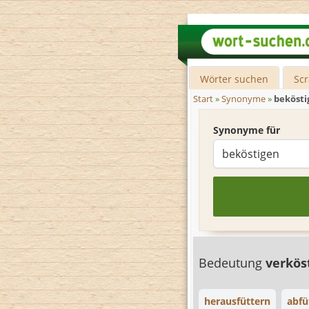
Wörter suchen
Sc
Start
»
Synonyme
»
bekösti
Synonyme für
Bedeutung
verkös
herausfüttern
abfü