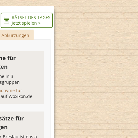
RÄTSEL DES TAGES
Jetzt spielen >
Abkürzungen
e für
gen
e in 3
sgruppen
nonyme für
n
auf Woxikon.de
sätze für
gen
r Breslau ist das a