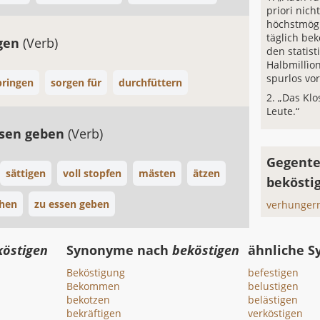
priori nich
höchstmögl
täglich be
rgen
(Verb)
den statist
Halbmillìo
spurlos vo
bringen
sorgen für
durchfüttern
„Das Klo
Leute.“
ssen geben
(Verb)
Gegente
sättigen
voll stopfen
mästen
ätzen
bekösti
chen
zu essen geben
verhungern
köstigen
Synonyme nach
beköstigen
ähnliche 
Beköstigung
befestigen
Bekommen
belustigen
bekotzen
belästigen
bekräftigen
verköstigen