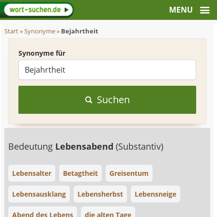
Start
»
Synonyme
»
Bejahrtheit
Synonyme für
Suchen
Bedeutung
Lebensabend
(Substantiv)
Lebensalter
Betagtheit
Greisentum
Lebensausklang
Lebensherbst
Lebensneige
Abend des Lebens
die alten Tage